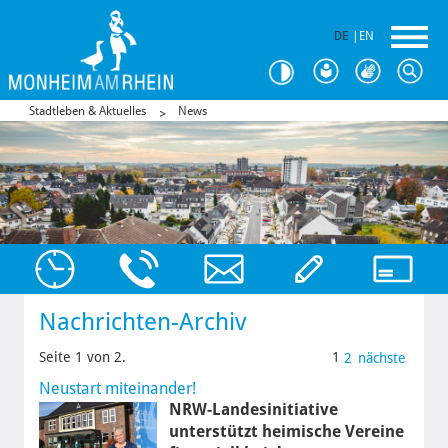
DE
|
EN
Stadtleben & Aktuelles
News
Nachrichten-Archiv
Seite 1 von 2.
1
2
nächste
Neustart miteinander!
NRW-Landesinitiative
unterstützt heimische Vereine