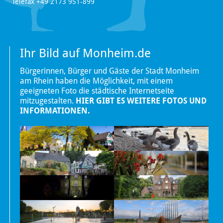
Telefax +49 2173 951-899
Ihr Bild auf Monheim.de
Bürgerinnen, Bürger und Gäste der Stadt Monheim
am Rhein haben die Möglichkeit, mit einem
geeigneten Foto die städtische Internetseite
mitzugestalten.
HIER GIBT ES WEITERE FOTOS UND
INFORMATIONEN.