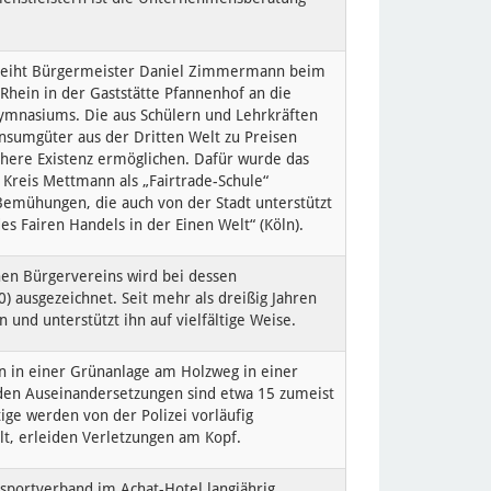
rleiht Bürgermeister Daniel Zimmermann beim
ein in der Gaststätte Pfannenhof an die
ymnasiums. Die aus Schülern und Lehrkräften
onsumgüter aus der Dritten Welt zu Preisen
chere Existenz ermöglichen. Dafür wurde das
Kreis Mettmann als „Fairtrade-Schule“
Bemühungen, die auch von der Stadt unterstützt
es Fairen Handels in der Einen Welt“ (Köln).
en Bürgervereins wird bei dessen
 ausgezeichnet. Seit mehr als dreißig Jahren
und unterstützt ihn auf vielfältige Weise.
n in einer Grünanlage am Holzweg in einer
 den Auseinandersetzungen sind etwa 15 zumeist
ige werden von der Polizei vorläufig
t, erleiden Verletzungen am Kopf.
sportverband im Achat-Hotel langjährig