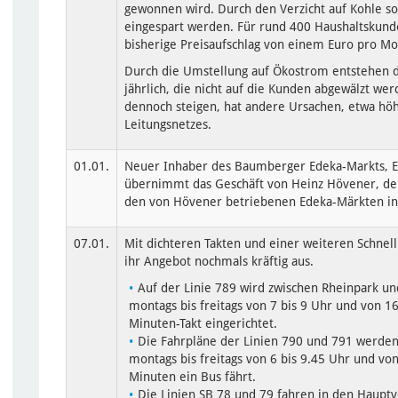
gewonnen wird. Durch den Verzicht auf Kohle so
eingespart werden. Für rund 400 Haushaltskunde
bisherige Preisaufschlag von einem Euro pro Mo
Durch die Umstellung auf Ökostrom entstehen
jährlich, die nicht auf die Kunden abgewälzt we
dennoch steigen, hat andere Ursachen, etwa höh
Leitungsnetzes.
01.01.
Neuer Inhaber des Baumberger Edeka-Markts, El
übernimmt das Geschäft von Heinz Hövener, der
den von Hövener betriebenen Edeka-Märkten in 
07.01.
Mit dichteren Takten und einer weiteren Schne
ihr Angebot nochmals kräftig aus.
Auf der Linie 789 wird zwischen Rheinpark un
montags bis freitags von 7 bis 9 Uhr und von 1
Minuten-Takt eingerichtet.
Die Fahrpläne der Linien 790 und 791 werde
montags bis freitags von 6 bis 9.45 Uhr und von
Minuten ein Bus fährt.
Die Linien SB 78 und 79 fahren in den Hauptv