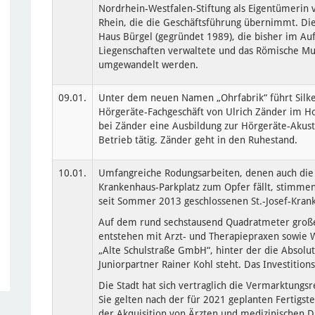
Nordrhein-Westfalen-Stiftung als Eigentümerin
Rhein, die die Geschäftsführung übernimmt. D
Haus Bürgel (gegründet 1989), die bisher im Auf
Liegenschaften verwaltete und das Römische Mus
umgewandelt werden.
09.01.
Unter dem neuen Namen „Ohrfabrik“ führt Silk
Hörgeräte-Fachgeschäft von Ulrich Zänder im H
bei Zänder eine Ausbildung zur Hörgeräte-Akusti
Betrieb tätig. Zänder geht in den Ruhestand.
10.01.
Umfangreiche Rodungsarbeiten, denen auch die
Krankenhaus-Parkplatz zum Opfer fällt, stimme
seit Sommer 2013 geschlossenen St.-Josef-Kran
Auf dem rund sechstausend Quadratmeter große
entstehen mit Arzt- und Therapiepraxen sowie W
„Alte Schulstraße GmbH“, hinter der die Absolu
Juniorpartner Rainer Kohl steht. Das Investitio
Die Stadt hat sich vertraglich die Vermarktungs
Sie gelten nach der für 2021 geplanten Fertigst
der Akquisition von Ärzten und medizinischen D