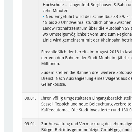
Hochschule – Langenfeld-Berghausen S-Bahn un
zehn Minuten.
Neu eingeführt wird der Schnellbus SB 59. Er 
15 bis 20 Uhr zweimal stündlich ohne Zwischen
Landwirtschaftszentrum über die Autobahn 59 
wo Umsteigemöglichkeit vom und zum Regional
Linie wird gemeinsam mit der Rheinbahn betri
Einschließlich der bereits im August 2018 in Kr
der von den Bahnen der Stadt Monheim jährlich 
Millionen.
Zudem stellen die Bahnen drei weitere Solobuss
Dienst. Nach Ausrangierung eines Wagens aus d
Gelenkbusse.
08.01.
Ihren völlig umgestalteten Eingangsbereich stell
Sessel, Teppich und neue Beleuchtung verbrei
Kaffeeautomat. Die Stadt investierte rund 130.0
09.01.
Zur Verwaltung und Vermarktung des ehemalige
Bürgel Betriebs gemeinnützige GmbH gegründet. 