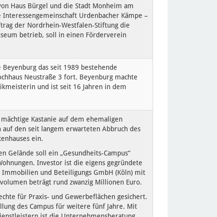
 von Haus Bürgel und die Stadt Monheim am
ie Interessengemeinschaft Urdenbacher Kämpe –
trag der Nordrhein-Westfalen-Stiftung die
eum betrieb, soll in einen Förderverein
e Beyenburg das seit 1989 bestehende
ochhaus Neustraße 3 fort. Beyenburg machte
kmeisterin und ist seit 16 Jahren in dem
 mächtige Kastanie auf dem ehemaligen
n auf den seit langem erwarteten Abbruch des
kenhauses ein.
n Gelände soll ein „Gesundheits-Campus“
ohnungen. Investor ist die eigens gegründete
t Immobilien und Beteiligungs GmbH (Köln) mit
nsvolumen beträgt rund zwanzig Millionen Euro.
rechte für Praxis- und Gewerbeflächen gesichert.
ellung des Campus für weitere fünf Jahre. Mit
ienstleistern ist die Unternehmensberatung