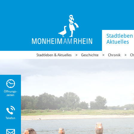
Stadtleben
Aktuelles
Stadtleben & Aktuelles
Geschichte
Chronik
Ch
n Sie
n zu
Öffnungs-
zeiten
Telefon