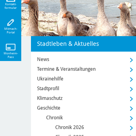
eiten!
Kontakt-
formular
Mitmach-
Portal
Stadtleben & Aktuelles
Monheim-
Pass
News
Termine & Veranstaltungen
Ukrainehilfe
Stadtprofil
Klimaschutz
Geschichte
Chronik
Chronik 2026