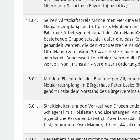
Oberender & Partner (Bayreuth) beauftragt.
11.01.
Seinen Wirtschaftspreis Monheimer Merkur ve
Neujahrsempfang des Treffpunkts Monheim am Rh
Fairtrade-Arbeitsgemeinschaft des Otto-Hahn-G
bestehende Gruppe setzt sich dafür ein, dass K
gehandelt werden, die den Produzenten eine si
Otto-Hahn-Gymnasium 2014 als erste Schule im 
anerkannt. Bundesweit koordiniert werden die 
werden, von „TransFair – Verein zur Förderung d
13.01.
Mit dem Ehrenteller des Baumberger Allgemein
Neujahrsempfang im Bürgerhaus Peter Loske (80)
gehört Loske dem Vorstand des Bürgervereins an 
15.01.
Streitigkeiten um den Verkauf von Drogen ende
Schlägerei mit Holzlatten und Eisenstangen. An
jugendliche Personen beteiligt. Zwei Tatverdächt
festgenommen. Zwei Männer, 19 und 44 Jahre al
18.01.
Bei seinem Neujahrsempfang zeichnet der Stadt