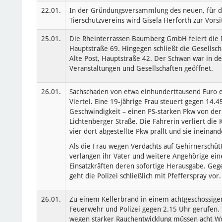
22.01.
In der Gründungsversammlung des neuen, für d
Tierschutzvereins wird Gisela Herforth zur Vors
25.01.
Die Rheinterrassen Baumberg GmbH feiert die 
Hauptstraße 69. Hingegen schließt die Gesellscha
Alte Post, Hauptstraße 42. Der Schwan war in de
Veranstaltungen und Gesellschaften geöffnet.
26.01.
Sachschaden von etwa einhunderttausend Euro e
Viertel. Eine 19-jährige Frau steuert gegen 14.
Geschwindigkeit – einen PS-starken Pkw von der
Lichtenberger Straße. Die Fahrerin verliert die
vier dort abgestellte Pkw prallt und sie ineinand
Als die Frau wegen Verdachts auf Gehirnerschüt
verlangen ihr Vater und weitere Angehörige ein
Einsatzkräften deren sofortige Herausgabe. Geg
geht die Polizei schließlich mit Pfefferspray vor.
26.01.
Zu einem Kellerbrand in einem achtgeschossig
Feuerwehr und Polizei gegen 2.15 Uhr gerufen. E
wegen starker Rauchentwicklung müssen acht 