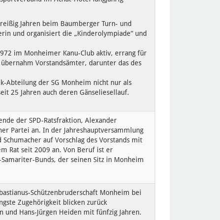
 dreißig Jahren beim Baumberger Turn- und
erin und organisiert die „Kinderolympiade“ und
972 im Monheimer Kanu-Club aktiv, errang für
nd übernahm Vorstandsämter, darunter das des
ik-Abteilung der SG Monheim nicht nur als
eit 25 Jahren auch deren Gänseliesellauf.
ende der SPD-Ratsfraktion, Alexander
ner Partei an. In der Jahreshauptversammlung
d Schumacher auf Vorschlag des Vorstands mit
 Rat seit 2009 an. Von Beruf ist er
-Samariter-Bunds, der seinen Sitz in Monheim
Sebastianus-Schützenbruderschaft Monheim bei
ngste Zugehörigkeit blicken zurück
n und Hans-Jürgen Heiden mit fünfzig Jahren.