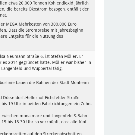
llen etwa 20.000 Tonnen Kohlendioxid jährlich
n, die bereits Ökostrom bezogen, entfällt der
nat.
 der MEGA Mehrkosten von 300.000 Euro
rden. Dass die Strompreise mit Jahresbeginn
ere Entgelte für die Nutzung des
sa-Neumann-Straße 6, ist Stefan Möller. Er
 es 2014 gegründet hatte. Möller war bisher in
Langenfeld und Wuppertal tätig.
llbuslinie bauen die Bahnen der Stadt Monheim
d Düsseldorf-Hellerhof Eichsfelder Straße
6 bis 19 Uhr in beiden Fahrtrichtungen ein Zehn-
n zwischen mona mare und Langenfeld S-Bahn
 15 bis 18.30 Uhr so verknüpft, dass alle fünf
erkehrszeiten auf den Streckenabschnitten