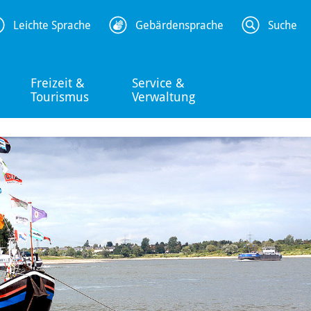
Leichte Sprache
Gebärdensprache
Suche
Freizeit &
Service &
Tourismus
Verwaltung