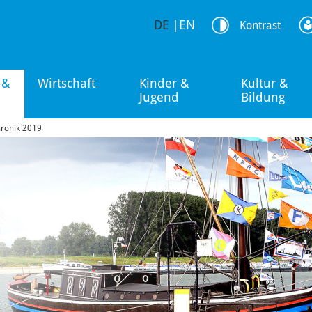
DE
|
EN
Kontrast
 &
Wirtschaft
Kinder &
Kultur &
Jugend
Bildung
ronik 2019