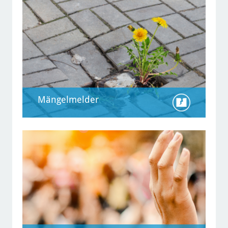
Mängelmelder
Mängelmelder
Hier melden Sie Schäden und
Ärgernisse im Stadtgebiet. Schnell und
unbürokratisch informieren Sie auf
diese Weise die zuständigen Stellen
im Rathaus. Den Bearbeitungsverlauf
können Sie online verfolgen.