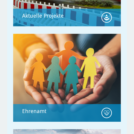
Aktuelle Projekte
Aktuelle Projekte
Übersichtlich und verständlich
stellen wir Ihnen hier zahlreiche
Projekte vor, die in der Stadt geplant
sind oder derzeit umgesetzt werden.
Auch aktuell zur Entscheidung
anstehende Bauleitpläne können Sie
an dieser Stelle online einsehen.
Ehrenamt
Ehrenamt