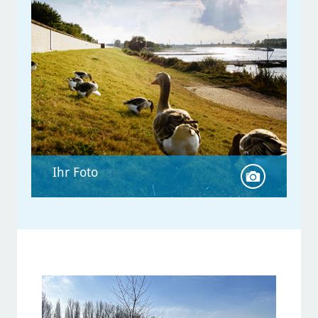
Sie möchten mit freiwilligem
Engagement einen wichtigen Beitrag
für die Gesellschaft leisten? In
Monheim am Rhein gibt es viele
Einsatzmöglichkeiten für ein
Ehrenamt. Hier finden Sie alle
Informationen dazu.
Ihr Foto
Ihr Foto
Hier gestalten Sie die Internetseite
der Stadt mit. Laden Sie dafür ein
geeignetes Foto hoch, das Sie in
Monheim am Rhein gemacht haben.