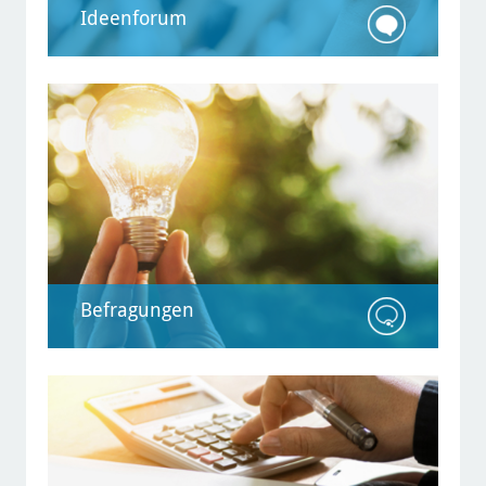
Ideenforum
Ideenforum
Auf dieser Plattform bringen Sie Ihre
Vorschläge für die Zukunft der Stadt
ein. Kommen 50 Unterstützende für
Ihre Idee zusammen, wird sie von der
Stadtverwaltung geprüft – und es gibt
eine Rückmeldung, wie es mit der
Idee weitergeht.
Befragungen
Befragungen
Hier können Sie zu konkreten
Fragestellungen Ihr Wissen und Ihre