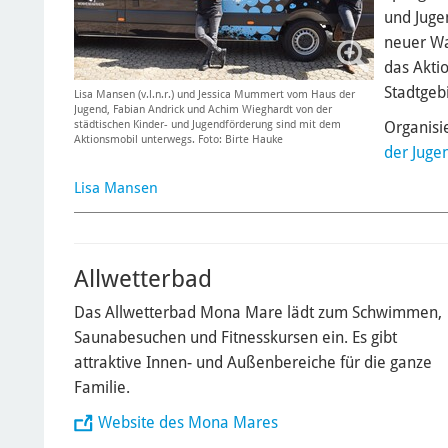
und Juge
neuer Wa
das Akti
Stadtgebi
Lisa Mansen (v.l.n.r.) und Jessica Mummert vom Haus der
Jugend, Fabian Andrick und Achim Wieghardt von der
städtischen Kinder- und Jugendförderung sind mit dem
Organisi
Aktionsmobil unterwegs. Foto: Birte Hauke
der Juge
Lisa Mansen
Allwetterbad
Das Allwetterbad Mona Mare lädt zum Schwimmen,
Saunabesuchen und Fitnesskursen ein. Es gibt
attraktive Innen- und Außenbereiche für die ganze
Familie.
Website des Mona Mares