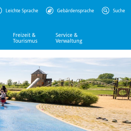
Leichte Sprache
Gebärdensprache
Suche
Freizeit &
Service &
Tourismus
Verwaltung