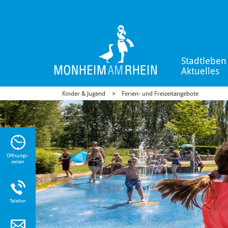
Stadtleben
Aktuelles
Kinder & Jugend
Ferien- und Freizeitangebote
n Sie
n zu
Öffnungs-
zeiten
Telefon