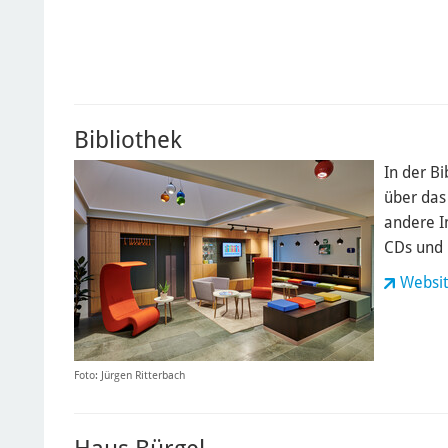
Bibliothek
In der B
über das
andere I
CDs und 
Websit
Foto: Jürgen Ritterbach