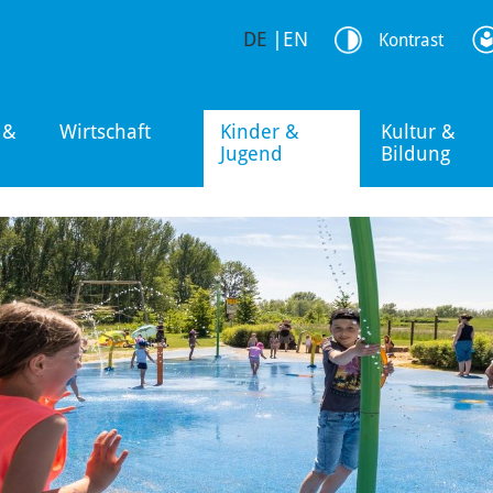
DE
|
EN
Kontrast
 &
Wirtschaft
Kinder &
Kultur &
Jugend
Bildung