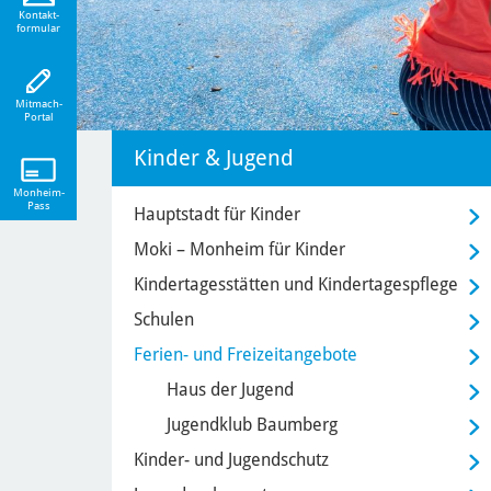
eiten!
Kontakt-
formular
Mitmach-
Portal
Kinder & Jugend
Monheim-
Pass
Hauptstadt für Kinder
Moki – Monheim für Kinder
Kindertagesstätten und Kindertagespflege
Schulen
Ferien- und Freizeitangebote
Haus der Jugend
Jugendklub Baumberg
Kinder- und Jugendschutz