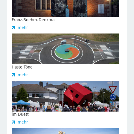
Franz-Boehm-Denkmal
zu
mehr
Franz-
Boehm-
Denkmal
Haste Töne
zu
mehr
Haste
Töne
im Duett
zu
mehr
im
Duett