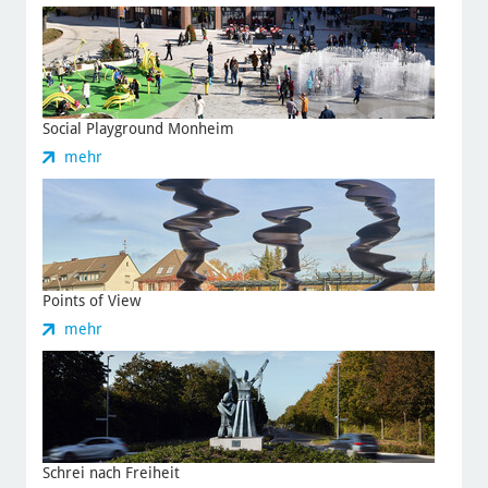
Monheimer
Geysir
Social Playground Monheim
zu
mehr
Social
Playground
Monheim
Points of View
zu
mehr
Points
of
View
Schrei nach Freiheit