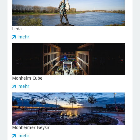
Leda
zu
mehr
Leda
Monheim Cube
zu
mehr
Monheim
Cube
Monheimer Geysir
zu
mehr