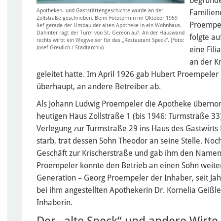
begründe
Apotheken- und Gaststättengeschichte wurde an der
Familien
Zollstraße geschrieben. Beim Fototermin im Oktober 1959
Proempel
lief gerade der Umbau der alten Apotheke in ein Wohnhaus.
Dahinter ragt der Turm von St. Gereon auf. An der Hauswand
folgte au
rechts wirbt ein Wegweiser für das „Restaurant Speck“. (Foto:
Josef Greulich / Stadtarchiv)
eine Fil
an der K
geleitet hatte. Im April 1926 gab Hubert Proempeler 
überhaupt, an andere Betreiber ab.
Als Johann Ludwig Proempeler die Apotheke übernomm
heutigen Haus Zollstraße 1 (bis 1946: Turmstraße 33
Verlegung zur Turmstraße 29 ins Haus des Gastwirt
starb, trat dessen Sohn Theodor an seine Stelle. No
Geschäft zur Krischerstraße und gab ihm den Name
Proempeler konnte den Betrieb an einen Sohn weiterg
Generation – Georg Proempeler der Inhaber, seit J
bei ihm angestellten Apothekerin Dr. Kornelia Geißler
Inhaberin.