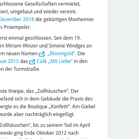
chlossene Gesellschaften vermietet,
ert, umgebaut und wieder vereint.
Dezember 2018
die gebürtigen Monheimer
as Proempeler.
rst einmal geschlossen. Seit dem 19.
n Miriam Winzer und Simone Windges an
r dem neuen Namen
„Bloomgold“.
Die
ust 2015
das
Café „Mit Liebe“
in den
n der Turmstraße.
nste Kneipe, das „Zollhäuschen“. Der
efand sich in dem Gebäude die Praxis des
bergte es die Boutique „Konfetti“. Am Giebel
wurde aber nachträglich eingefügt.
Zollhäuschen“, bis zu seinem Tod im April
hewski ging Ende Oktober 2012 nach