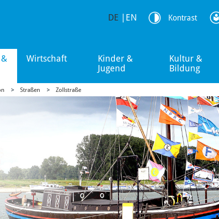
DE
|
EN
Kontrast
 &
Wirtschaft
Kinder &
Kultur &
Jugend
Bildung
on
Straßen
Zollstraße