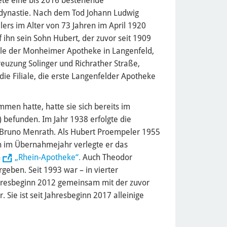
te eine bis 2016 bestehende
dynastie. Nach dem Tod Johann Ludwig
ers im Alter von 73 Jahren im April 1920
f ihn sein Sohn Hubert, der zuvor seit 1909
iale der Monheimer Apotheke in Langenfeld,
reuzung Solinger und Richrather Straße,
die Filiale, die erste Langenfelder Apotheke
en hatte, hatte sie sich bereits im
) befunden. Im Jahr 1938 erfolgte die
s Bruno Menrath. Als Hubert Proempeler 1955
ch im Übernahmejahr verlegte er das
n
„Rhein-Apotheke“.
Auch Theodor
eben. Seit 1993 war – in vierter
ahresbeginn 2012 gemeinsam mit der zuvor
. Sie ist seit Jahresbeginn 2017 alleinige