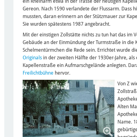
ein Rheinarm etwa in der Trasse der heutigen Kapelle
Gereon. Nach 1590 verlandete der Flussarm. Dass hier
mussten, daran erinnern an der Stützmauer zur Kapel
Sie wurden spätestens 1987 angebracht.
Mit der einstigen Zollstätte nichts zu tun hat das i
Gebäude an der Einmündung der Turmstraße in die 
Schelmentürmchen die Rede sein. Errichtet wurde di
Originals
in der zweiten Hälfte der 1930er-Jahre, als 
Kapellenstraße ein Aufmarschgelände anlegten. Dar
Freilichtbühne
hervor.
Von Z wi
Zollstra
Apotheke
Alten Ma
Apotheke
Name. 18
gebürtig