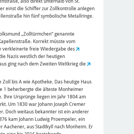
nstraße, also direkt unterhalb von St.
 einst die Schiffer zur Zollkontrolle anlegen
lenstraße hin fünf symbolische Metallringe.
m Volksmund „Zolltürmchen“ genannte
Kapellenstraße. Korrekt müsste vom
e verkleinerte freie Wiedergabe des
die Nazis westlich der heutigen
aus ging nach dem Zweiten Weltkrieg die
e Zoll bis A wie Apotheke. Das heutige Haus
ße 1 beherbergte die älteste Monheimer
. Ihre Ursprünge liegen im Jahr 1804 am
rkt. Um 1830 war Johann Joseph Cremer
r. Doch weitaus bekannter ist ein anderer
76 kam Johann Ludwig Proempeler, ein
er Aachener, aus Stadtkyll nach Monheim. Er