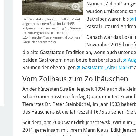
Namen „Zollhof“ an ges
wurden umfassend sani
Betreiber waren bis
Die Gaststätte „Im alten Zollhaus“ mit
angeschlossenem Saal im Juli 1955,
Pascal Lütz und Andre
aufgenommen aus Richtung St. Gereon.
Im Hintergrund ist das heutige
Danach war das Lokal e
„Zollhäuschen“ zu erkennen. (Foto: Josef
Greulich / Stadtarchiv)
November 2019 knüpfe
die alte Gaststätten-Tradition an, wenn auch unte
beiden Gastronominnen betreiben bereits seit
Aug
Räumen der ehemaligen
Gaststätte „Alter Markt“
a
Vom Zollhaus zum Zollhäuschen
An der kürzesten Straße liegt seit 1994 auch die klei
Schankraum misst nur fünfzig Quadratmeter. Zuvor b
Tierarztes Dr. Peter Steinbüchel, im Jahr 1983 beher
des Häuschens ist die Jahreszahl 1675 zu sehen. Sie 
Seit dem Jahr 2000 war Edith Jenschewski Wirtin im „
2011 gemeinsam mit ihrem Mann Klaus. Edith Jensc