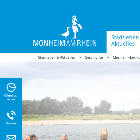
Stadtleben
Aktuelles
Stadtleben & Aktuelles
Geschichte
Monheim-Lexik
n Sie
n zu
Öffnungs-
zeiten
Telefon