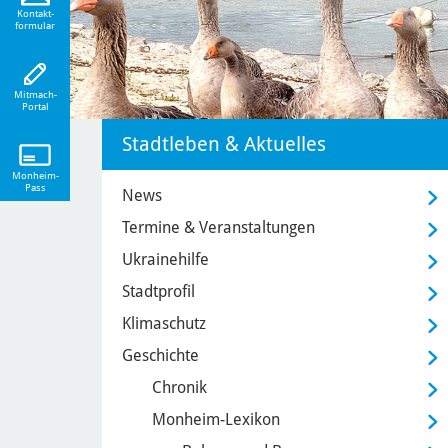
eiten!
Kontakt-
formular
Mitmach-
Portal
Stadtleben & Aktuelles
Monheim-
Pass
News
Termine & Veranstaltungen
Ukrainehilfe
Stadtprofil
Klimaschutz
Geschichte
Chronik
Monheim-Lexikon