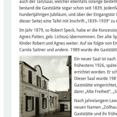
auch der Tanzsaal, welcher ebenfalls solange besteht
bestand die Gaststätte sogar schon seit 1839. Jedenf
hundertjährigen Jubiläum, und über der Eingangstür 
dieser Seite) eine Tafel mit Inschrift „1839–1939“ zu
Im Jahr 1879, so Robert Speck, habe er die Konzessi
Agnes Patten, geb. Lichius) übernommen. Der alte S
Kinder Robert und Agnes weiter. Auf sie folgte von E
Carola Saitner und andere. 1989 wurde die Gaststät
Ein neuer Saal ist nac
frühestens 1926, späte
errichtet worden. Er sch
Dieser Saal wurde 1981
Gaststätte eingerichte
dann „Alte Freiheit“, „
Nach jahrelangem Lee
neuen Namen „Zollhaus
Gaststätte und ihr früh