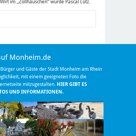
Wirt im „Zollhäuschen“ wurde Pascal Lütz.
 auf Monheim.de
 Bürger und Gäste der Stadt Monheim am Rhein
lichkeit, mit einem geeigneten Foto die
ternetseite mitzugestalten.
HIER GIBT ES
TOS UND INFORMATIONEN.