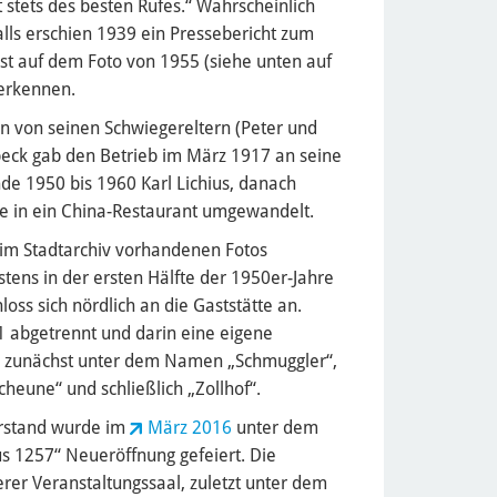
 stets des besten Rufes.“ Wahrscheinlich
alls erschien 1939 ein Pressebericht zum
ist auf dem Foto von 1955 (siehe unten auf
 erkennen.
on von seinen Schwiegereltern (Peter und
peck gab den Betrieb im März 1917 an seine
nde 1950 bis 1960 Karl Lichius, danach
te in ein China-Restaurant umgewandelt.
h im Stadtarchiv vorhandenen Fotos
stens in der ersten Hälfte der 1950er-Jahre
loss sich nördlich an die Gaststätte an.
 abgetrennt und darin eine eigene
t, zunächst unter dem Namen „Schmuggler“,
Scheune“ und schließlich „Zollhof“.
rstand wurde im
März 2016
unter dem
 1257“ Neueröffnung gefeiert. Die
erer Veranstaltungssaal, zuletzt unter dem