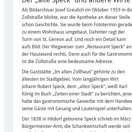
Der „alte Speck“ und andere Wirte
Als Bildarchivar Josef Greulich im Oktober 1959 in di
Zollstraße blickte, war die Apotheke an dieser Stelle
schon Geschichte. Sie wurde beim Fototermin gerad
zu einem Wohnhaus umgebaut. Dahinter ragt der
Turm von St. Gereon auf. Und noch ein Detail kam
aufs Bild: Der Wegweiser zum „Restaurant Speck“ an
der Hauswand rechts. Denn auch für die Gastronomi
ist die Zollstraße eine bedeutsame Adresse.
Die Gaststätte „Im alten Zollhaus“ gehörte zu den
ältesten im Stadtgebiet. Vom langjährigen Wirt
Johann Robert Speck, dem „alten Speck“, weiß Karl
König im Buch „Zeiten einer Stadt“ zu berichten, jene
habe das gastronomische Gewerbe mit dem Handwer
seine Gäste mit Gesang und Lautenspiel unterhalten
Der 1838 in Hitdorf geborene Speck schrieb im März
Bürgermeister-Amt, die Schankwirtschaft werde seit 