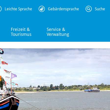
Leichte Sprache
Gebärdensprache
Suche
Freizeit &
Service &
Tourismus
Verwaltung