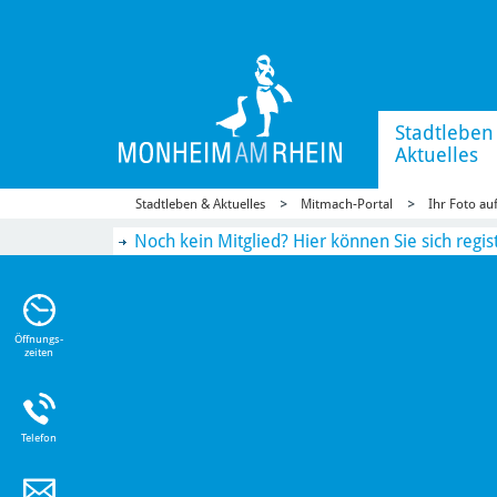
Stadtleben
Aktuelles
Stadtleben & Aktuelles
Mitmach-Portal
Ihr Foto a
Noch kein Mitglied? Hier können Sie sich regis
n Sie
n zu
Öffnungs-
zeiten
Telefon