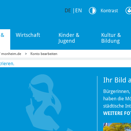
DE
|
EN
Kontrast
 &
Wirtschaft
Kinder &
Kultur &
Jugend
Bildung
uf monheim.de
Konto bearbeiten
trieren.
Ihr Bild
Bürgerinnen,
haben die Mög
städtische In
WEITERE FO