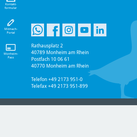
eiten!
Kontakt-
formular
Mitmach-
Portal
Rathausplatz 2
40789 Monheim am Rhein
Monheim-
Pass
Postfach 10 06 61
40770 Monheim am Rhein
Telefon +49 2173 951-0
Telefax +49 2173 951-899