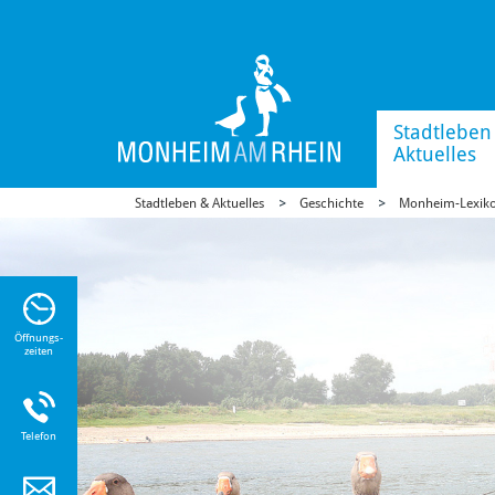
Stadtleben
Aktuelles
Stadtleben & Aktuelles
Geschichte
Monheim-Lexik
n Sie
n zu
Öffnungs-
zeiten
Telefon