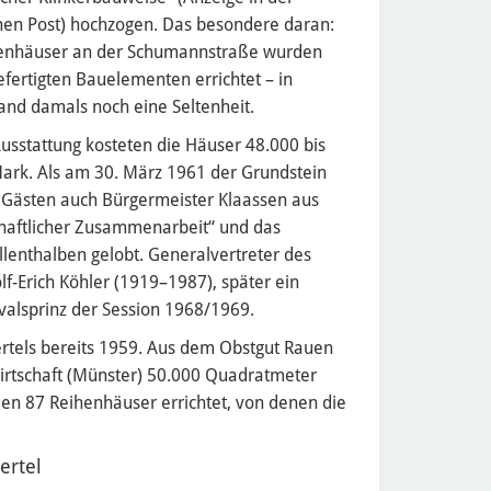
hen Post) hochzogen. Das besondere daran:
enhäuser an der Schumannstraße wurden
efertigten Bauelementen errichtet – in
and damals noch eine Seltenheit.
Ausstattung kosteten die Häuser 48.000 bis
ark. Als am 30. März 1961 der Grundstein
n Gästen auch Bürgermeister Klaassen aus
chaftlicher Zusammenarbeit“ und das
enthalben gelobt. Generalvertreter des
-Erich Köhler (1919–1987), später ein
lsprinz der Session 1968/1969.
rtels bereits 1959. Aus dem Obstgut Rauen
 Wirtschaft (Münster) 50.000 Quadratmeter
en 87 Reihenhäuser errichtet, von denen die
ertel