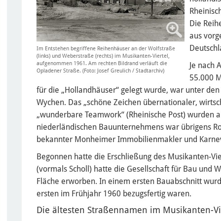
Rheinisc
Die Reih
aus vorg
Deutschl
Im Entstehen begriffene Reihenhäuser an der Wolfstraße
(links) und Weberstraße (rechts) im Musikanten-Viertel,
aufgenommen 1961. Am rechten Bildrand verläuft die
Je nach 
Opladener Straße. (Foto: Josef Greulich / Stadtarchiv)
55.000 M
für die „Hollandhäuser“ gelegt wurde, war unter de
Wychen. Das „schöne Zeichen übernationaler, wirts
„wunderbare Teamwork“ (Rheinische Post) wurden all
niederländischen Bauunternehmens war übrigens Rolf
bekannter Monheimer Immobilienmakler und Karneva
Begonnen hatte die Erschließung des Musikanten-Vie
(vormals Scholl) hatte die Gesellschaft für Bau und
Fläche erworben. In einem ersten Bauabschnitt wurd
ersten im Frühjahr 1960 bezugsfertig waren.
Die ältesten Straßennamen im Musikanten-Vi