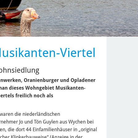
sikanten-Viertel
ohnsiedlung
einwerken, Oranienburger und Opladener
man dieses Wohngebiet Musikanten-
ertels freilich noch als
waren die niederländischen
nehmer Jo und Tön Guylen aus Wychen bei
n, die dort 44 Einfamilienhäuser in „original
scher Klinkerbauweise“ (Anzeige in der