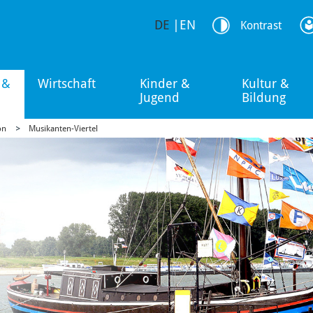
DE
|
EN
Kontrast
 &
Wirtschaft
Kinder &
Kultur &
Jugend
Bildung
on
Musikanten-Viertel