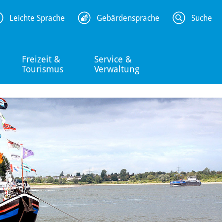
Leichte Sprache
Gebärdensprache
Suche
Freizeit &
Service &
Tourismus
Verwaltung