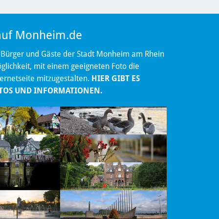
 auf Monheim.de
 Bürger und Gäste der Stadt Monheim am Rhein
lichkeit, mit einem geeigneten Foto die
ternetseite mitzugestalten.
HIER GIBT ES
TOS UND INFORMATIONEN.