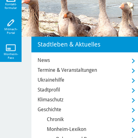
eiten!
Kontakt-
formular
Mitmach-
Portal
Stadtleben & Aktuelles
Monheim-
Pass
News
Termine & Veranstaltungen
Ukrainehilfe
Stadtprofil
Klimaschutz
Geschichte
Chronik
Monheim-Lexikon