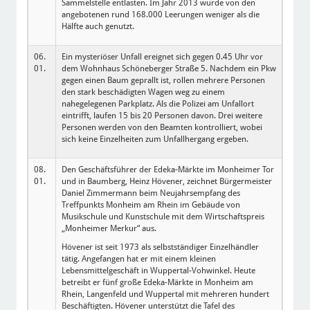
Sammelstelle entlasten. Im Jahr 2013 wurde von den
angebotenen rund 168.000 Leerungen weniger als die
Hälfte auch genutzt.
06.
Ein mysteriöser Unfall ereignet sich gegen 0.45 Uhr vor
01.
dem Wohnhaus Schöneberger Straße 5. Nachdem ein Pkw
gegen einen Baum geprallt ist, rollen mehrere Personen
den stark beschädigten Wagen weg zu einem
nahegelegenen Parkplatz. Als die Polizei am Unfallort
eintrifft, laufen 15 bis 20 Personen davon. Drei weitere
Personen werden von den Beamten kontrolliert, wobei
sich keine Einzelheiten zum Unfallhergang ergeben.
08.
Den Geschäftsführer der Edeka-Märkte im Monheimer Tor
01.
und in Baumberg, Heinz Hövener, zeichnet Bürgermeister
Daniel Zimmermann beim Neujahrsempfang des
Treffpunkts Monheim am Rhein im Gebäude von
Musikschule und Kunstschule mit dem Wirtschaftspreis
„Monheimer Merkur“ aus.
Hövener ist seit 1973 als selbstständiger Einzelhändler
tätig. Angefangen hat er mit einem kleinen
Lebensmittelgeschäft in Wuppertal-Vohwinkel. Heute
betreibt er fünf große Edeka-Märkte in Monheim am
Rhein, Langenfeld und Wuppertal mit mehreren hundert
Beschäftigten. Hövener unterstützt die Tafel des