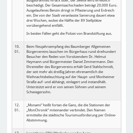
ausgebranntes Wrack über, der zweite wird erheblich
beschädigt. Der Gesamtsachschaden beträgt 20.000 Euro.
Ausgelaufenes Benzin dringt in Pflasterung und Erdreich
ein. Die von der Stadt veranlasste Sanierung dauert etwa
drei Wochen, wobei die Hälfte der 89 Stellplätze
vorübergehend entfällt.
In beiden Fällen geht die Polizei von Brandstiftung aus.
10.
Beim Neujahrsempfang des Baumberger Allgemeinen
01.
Bürgervereins lauschen im Bürgerhaus rund dreihundert
Besucher den Reden von Vorsitzendem Dr. Helmut
Heymann und Bürgermeister Daniel Zimmermann. Den
Ehrenteller des Bürgervereins erhält Gerd Stahlschmidt,
der seit mehr als dreißig Jahren ehrenamtlich die
Weihnachtsbeleuchtung auf der Haupt- und Monheimer
Straße auf- und abhängt, einlagert und instandhält.
Unterstützt wird er von seinen Söhnen und seinem
Schwiegersohn.
12.
„Monami“ heißt fortan die Gans, die die Stationen der
01.
„MonChronik“ miteinander verbindet. Den Namen
ermittelte die städtische Tourismusförderung per Online-
Abstimmung.