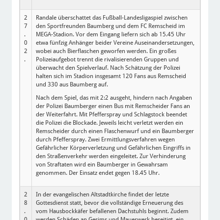
2
Randale überschattet das Fußball-Landesligaspiel zwischen
7
den Sportfreunden Baumberg und dem FC Remscheid im
.
MEGA-Stadion. Vor dem Eingang liefern sich ab 15.45 Uhr
0
etwa fünfzig Anhänger beider Vereine Auseinandersetzungen,
2
wobei auch Bierflaschen geworfen werden. Ein großes
.
Polizeiaufgebot trennt die rivalisierenden Gruppen und
überwacht den Spielverlauf. Nach Schätzung der Polizei
halten sich im Stadion insgesamt 120 Fans aus Remscheid
und 330 aus Baumberg auf.
Nach dem Spiel, das mit 2:2 ausgeht, hindern nach Angaben
der Polizei Baumberger einen Bus mit Remscheider Fans an
der Weiterfahrt. Mit Pfefferspray und Schlagstock beendet
die Polizei die Blockade. Jeweils leicht verletzt werden ein
Remscheider durch einen Flaschenwurf und ein Baumberger
durch Pfefferspray. Zwei Ermittlungsverfahren wegen
Gefährlicher Körperverletzung und Gefährlichen Eingriffs in
den Straßenverkehr werden eingeleitet. Zur Verhinderung
von Straftaten wird ein Baumberger in Gewahrsam
genommen. Der Einsatz endet gegen 18.45 Uhr.
2
In der evangelischen Altstadtkirche findet der letzte
8
Gottesdienst statt, bevor die vollständige Erneuerung des
.
vom Hausbockkäfer befallenen Dachstuhls beginnt. Zudem
0
werden Schäden an Gesims und Mauerwerk beseitigt, ein