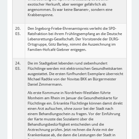
exotischer Herkunft, aber weniger gefährlich als
angenommen. Es war keine Bananen-, sondern eine
Krabbenspinne.
20.
Den Ingeborg-Friebe-Ehrenamtspreis verleiht die SPD-
03.
Ratsfraktion bei ihrem Frühlingsempfang an die Deutsche
Lebensrettungs-Gesellschaft. Der Vorsitzende der DLRG-
Ortsgruppe, Götz Barkey, nimmt die Auszeichnung im
Familien-Hofcafé Giebner entgegen.
24.
Die im Stadtgebiet lebenden rund siebenhundert
03.
Flüchtlinge werden mit elektronischen Gesundheitskarten
ausgestattet. Die ersten fünfhundert Exemplare überreicht
Michael Radtke von der Novitas BKK an Bürgermeister
Daniel Zimmermann.
Als erste Kommune in Nordrhein-Westfalen führte
Monheim am Rhein im Januar die Gesundheitskarte für
Flüchtlinge ein. Erkrankte Flüchtlinge können damit direkt
einen Arzt aufsuchen, ohne zuvor bei der Stadt nach
einem Behandlungsschein zu fragen. Vor der Einführung
der Karte musste das Sozialamt über die
Behandlungsbedürftigkeit entscheiden und die
Arztrechnung prüfen. Jetzt rechnen die Ärzte mit der
Krankenkasse ab, die dann die Leistungen der Stadt in