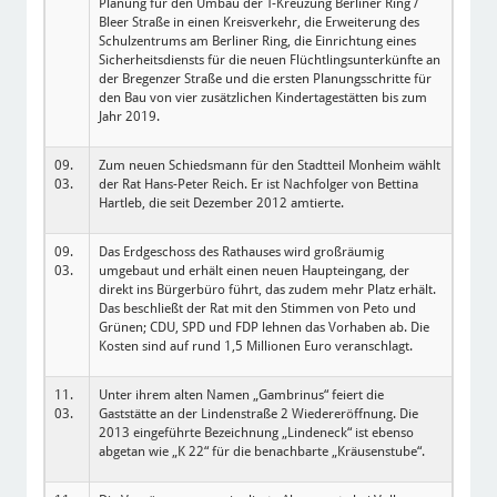
Planung für den Umbau der T-Kreuzung Berliner Ring /
Bleer Straße in einen Kreisverkehr, die Erweiterung des
Schulzentrums am Berliner Ring, die Einrichtung eines
Sicherheitsdiensts für die neuen Flüchtlingsunterkünfte an
der Bregenzer Straße und die ersten Planungsschritte für
den Bau von vier zusätzlichen Kindertagestätten bis zum
Jahr 2019.
09.
Zum neuen Schiedsmann für den Stadtteil Monheim wählt
03.
der Rat Hans-Peter Reich. Er ist Nachfolger von Bettina
Hartleb, die seit Dezember 2012 amtierte.
09.
Das Erdgeschoss des Rathauses wird großräumig
03.
umgebaut und erhält einen neuen Haupteingang, der
direkt ins Bürgerbüro führt, das zudem mehr Platz erhält.
Das beschließt der Rat mit den Stimmen von Peto und
Grünen; CDU, SPD und FDP lehnen das Vorhaben ab. Die
Kosten sind auf rund 1,5 Millionen Euro veranschlagt.
11.
Unter ihrem alten Namen „Gambrinus“ feiert die
03.
Gaststätte an der Lindenstraße 2 Wiedereröffnung. Die
2013 eingeführte Bezeichnung „Lindeneck“ ist ebenso
abgetan wie „K 22“ für die benachbarte „Kräusenstube“.