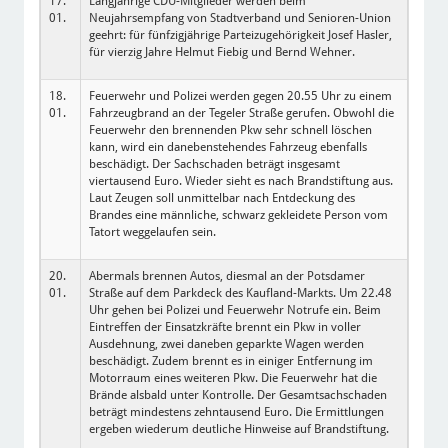
17.
Langjährige CDU-Mitglieder werden beim
01.
Neujahrsempfang von Stadtverband und Senioren-Union
geehrt: für fünfzigjährige Parteizugehörigkeit Josef Hasler,
für vierzig Jahre Helmut Fiebig und Bernd Wehner.
18.
Feuerwehr und Polizei werden gegen 20.55 Uhr zu einem
01.
Fahrzeugbrand an der Tegeler Straße gerufen. Obwohl die
Feuerwehr den brennenden Pkw sehr schnell löschen
kann, wird ein danebenstehendes Fahrzeug ebenfalls
beschädigt. Der Sachschaden beträgt insgesamt
viertausend Euro. Wieder sieht es nach Brandstiftung aus.
Laut Zeugen soll unmittelbar nach Entdeckung des
Brandes eine männliche, schwarz gekleidete Person vom
Tatort weggelaufen sein.
20.
Abermals brennen Autos, diesmal an der Potsdamer
01.
Straße auf dem Parkdeck des Kaufland-Markts. Um 22.48
Uhr gehen bei Polizei und Feuerwehr Notrufe ein. Beim
Eintreffen der Einsatzkräfte brennt ein Pkw in voller
Ausdehnung, zwei daneben geparkte Wagen werden
beschädigt. Zudem brennt es in einiger Entfernung im
Motorraum eines weiteren Pkw. Die Feuerwehr hat die
Brände alsbald unter Kontrolle. Der Gesamtsachschaden
beträgt mindestens zehntausend Euro. Die Ermittlungen
ergeben wiederum deutliche Hinweise auf Brandstiftung.