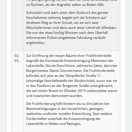
zu flüchten, als der Angreifer selber zu Boden fällt.
Schockiert und stark unter dem Eindruck des gerade
Geschehenen stehend, begibt sich die Schülerin auf
direktem Weg zu ihrer Schule, wo sie sich zwei
Mitschülerinnen und dann auch einer Lehrkraft offenbart.
Die von der etwa fünfzig Minuten nach dem Überfall
informierten Polizei eingeleitete Fahndung verläuft
ergebnislos.
02.
Zur Eröffnung der neuen Räume ihrer Frühförderstelle
03.
begrüßt die Vorsitzende Kreisvereinigung Mettmann der
Lebenshilfe, Nicole Dünchheim, zahlreiche Gäste, darunter
Bürgermeister Daniel Zimmermann. Die Frühförderstelle
befindet sich jetzt an der Tempelhofer Straße 11
(ehemalige Geschäftsstelle der Musikschule), zuvor war sie
in den Pavillons an der Bregenzer Straße untergebracht,
die seit einem Brand im Oktober 2015 unbenutzbar waren
und inzwischen demontiert wurden.
Die Frühförderung hilft Kindern bis zu drei Jahren bei
Beeinträchtigungen in der körperlichen, geistigen,
seelischen und/oder sozialen Entwicklung. Zwei weitere
Förderstellen unterhält die Kreisvereinigung der
Lebenshilfe in Hilden und Ratingen.