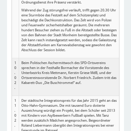
Ordnungsdienst ihre Präsenz verstärkt.
Während der Zug störungsfrei verläuft, trifft gegen 20.30 Uhr
eine Sturmböe das Festzelt auf dem Schützenplatz und
beschädigt die Dachkonstruktion. Das Zelt wird von Polizei
und Feuerwehr sicherheitshalber geräumt. Die mehreren
hundert Besucher ziehen zu Fuß in die Altstadt oder besteigen
von den Bahnen der Stadt Monheim bereitgestellte Busse. Das
Zelt kann rasch instandgesetzt werden, sodass die Galasitzung
der Altstadtfunken am Karnevalsdienstag wie gewohnt den
Abschluss der Session bildet.
1
Beim Politischen Aschermittwoch des SPD-Ortsvereins
0
sprechen in der Festhalle Bormacher die Vorsitzende des
.
Unterbezirks Kreis Mettmann, Kerstin Griese MdB, und der
0
Ortsvereinsvorsitzende Dr. Norbert Friedrich. Zudem tritt das
2
Kabarett-Duo „Die Buschtrommel“ auf.
.
1
Der städtische Integrationspreis für das Jahr 2015 geht an das
1
Otto-Hahn-Gymnasium. Die mit tausend Euro dotierte
.
Auszeichnung würdigt ein Projekt, bei dem Schüler seit 2013
0
mit Kindern von Asylbewerbern Fußball spielen. Mit Tanz
2
werden zusätzlich Mädchen angesprochen. Beigeordneter
.
Roland Liebermann übergibt den Integrationspreis bei einer
Feierstunde im Ratssaal.