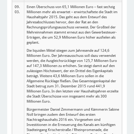
09.
Einen Überschuss von 65,1 Millionen Euro – fast sechzig
03.
Millionen mehr als erwartet – erwirtschaftete die Stadt im
Haushaltsjahr 2015. Das geht aus dem Entwurf des
Jahresabschlusses hervor, den der Rat an den
Rechnungsprüfungsausschuss verweist. Der Großteil der
Mehreinnahmen stammt erneut aus den Gewerbesteuer-
Erträgen, die um 52,9 Millionen Euro höher ausfielen als
geplant.
Die liquiden Mittel stiegen zum Jahresende auf 124,6
Millionen Euro. Der Jahresausschuss soll dazu verwendet
werden, die Ausgleichsrücklage von 125,7 Millionen Euro
auf 147,3 Millionen zu erhöhen. Sie steigt damit auf den
zulässigen Höchstwert, der ein Drittel des Eigenkapitals
beträgt. Weitere 43,6 Millionen Euro sollen in die
Allgemeine Rücklage fließen. Das Gesamteigenkapital der
Stadt betrug zum 31. Dezember 2015 rund 441,9
Millionen Euro. In den letzten vier Haushaltsjahren erzielte
die Stadt Überschüsse von insgesamt mehr als 300
Millionen Euro.
Bürgermeister Daniel Zimmermann und Kämmerin Sabine
Noll bringen zudem den Entwurf des ersten
Nachtragshaushalts 2016 ein. Vorgesehen sind
Investitionen in die Erneuerung des Kanals am künftigen
Stadteingang Krischerstraße / Rheinpromenade, die