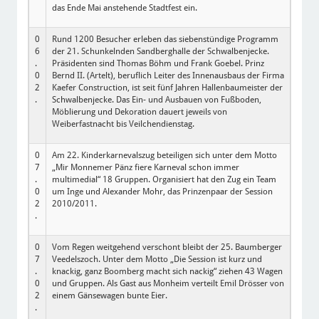
das Ende Mai anstehende Stadtfest ein.
0
Rund 1200 Besucher erleben das siebenstündige Programm
6
der 21. Schunkelnden Sandberghalle der Schwalbenjecke.
.
Präsidenten sind Thomas Böhm und Frank Goebel. Prinz
0
Bernd II. (Artelt), beruflich Leiter des Innenausbaus der Firma
2
Kaefer Construction, ist seit fünf Jahren Hallenbaumeister der
.
Schwalbenjecke. Das Ein- und Ausbauen von Fußboden,
Möblierung und Dekoration dauert jeweils von
Weiberfastnacht bis Veilchendienstag.
0
Am 22. Kinderkarnevalszug beteiligen sich unter dem Motto
7
„Mir Monnemer Pänz fiere Karneval schon immer
.
multimedial“ 18 Gruppen. Organisiert hat den Zug ein Team
0
um Inge und Alexander Mohr, das Prinzenpaar der Session
2
2010/2011.
.
0
Vom Regen weitgehend verschont bleibt der 25. Baumberger
7
Veedelszoch. Unter dem Motto „Die Session ist kurz und
.
knackig, ganz Boomberg macht sich nackig“ ziehen 43 Wagen
0
und Gruppen. Als Gast aus Monheim verteilt Emil Drösser von
2
einem Gänsewagen bunte Eier.
.