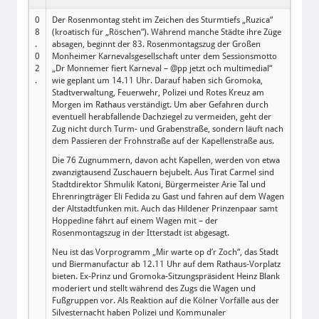
0
Der Rosenmontag steht im Zeichen des Sturmtiefs „Ruzica“
8
(kroatisch für „Röschen“). Während manche Städte ihre Züge
.
absagen, beginnt der 83. Rosenmontagszug der Großen
0
Monheimer Karnevalsgesellschaft unter dem Sessionsmotto
2
„Dr Monnemer fiert Karneval – @pp jetzt och multimedial“
.
wie geplant um 14.11 Uhr. Darauf haben sich Gromoka,
Stadtverwaltung, Feuerwehr, Polizei und Rotes Kreuz am
Morgen im Rathaus verständigt. Um aber Gefahren durch
eventuell herabfallende Dachziegel zu vermeiden, geht der
Zug nicht durch Turm- und Grabenstraße, sondern läuft nach
dem Passieren der Frohnstraße auf der Kapellenstraße aus.
Die 76 Zugnummern, davon acht Kapellen, werden von etwa
zwanzigtausend Zuschauern bejubelt. Aus Tirat Carmel sind
Stadtdirektor Shmulik Katoni, Bürgermeister Arie Tal und
Ehrenringträger Eli Fedida zu Gast und fahren auf dem Wagen
der Altstadtfunken mit. Auch das Hildener Prinzenpaar samt
Hoppedine fährt auf einem Wagen mit – der
Rosenmontagszug in der Itterstadt ist abgesagt.
Neu ist das Vorprogramm „Mir warte op d’r Zoch“, das Stadt
und Biermanufactur ab 12.11 Uhr auf dem Rathaus-Vorplatz
bieten. Ex-Prinz und Gromoka-Sitzungspräsident Heinz Blank
moderiert und stellt während des Zugs die Wagen und
Fußgruppen vor. Als Reaktion auf die Kölner Vorfälle aus der
Silvesternacht haben Polizei und Kommunaler