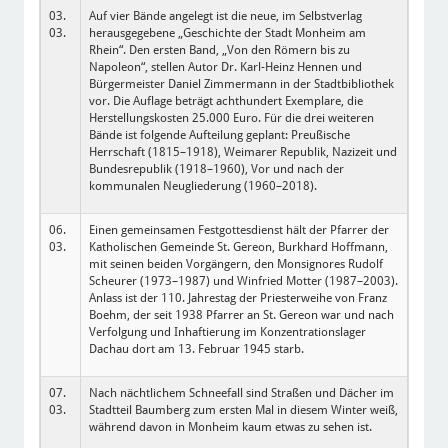
03.
Auf vier Bände angelegt ist die neue, im Selbstverlag
03.
herausgegebene „Geschichte der Stadt Monheim am
Rhein“. Den ersten Band, „Von den Römern bis zu
Napoleon“, stellen Autor Dr. Karl-Heinz Hennen und
Bürgermeister Daniel Zimmermann in der Stadtbibliothek
vor. Die Auflage beträgt achthundert Exemplare, die
Herstellungskosten 25.000 Euro. Für die drei weiteren
Bände ist folgende Aufteilung geplant: Preußische
Herrschaft (1815–1918), Weimarer Republik, Nazizeit und
Bundesrepublik (1918–1960), Vor und nach der
kommunalen Neugliederung (1960–2018).
06.
Einen gemeinsamen Festgottesdienst hält der Pfarrer der
03.
Katholischen Gemeinde St. Gereon, Burkhard Hoffmann,
mit seinen beiden Vorgängern, den Monsignores Rudolf
Scheurer (1973–1987) und Winfried Motter (1987–2003).
Anlass ist der 110. Jahrestag der Priesterweihe von Franz
Boehm, der seit 1938 Pfarrer an St. Gereon war und nach
Verfolgung und Inhaftierung im Konzentrationslager
Dachau dort am 13. Februar 1945 starb.
07.
Nach nächtlichem Schneefall sind Straßen und Dächer im
03.
Stadtteil Baumberg zum ersten Mal in diesem Winter weiß,
während davon in Monheim kaum etwas zu sehen ist.