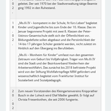
0
geleitet. Der seit 1970 bei der Stadtverwaltung tätige Beamte
2
ging 1992 in den Ruhestand.
.
1
„Mo.Ki IV – kompetent in der Schule, fit fürs Leben“ begleitet
8
Kinder und Jugendliche bis zum Ende der 10. Klasse. Das im
.
Januar begonnene Projekt mit zwei 8. Klassen der Peter-
0
Ustinov-Gesamtschule stellt sich der Öffentlichkeit vor.
2
Bildungsdefizite sollen abgebaut und die Persönlichkeit der
.
14-bis 17-jährigen Schüler gestärkt werden, nicht zuletzt im
Hinblick auf den Übergang ins Berufsleben.
„Mo.Ki – Monheim für Kinder“ umfasst nun den gesamten
Zeitraum von Geburt bis Volljährigkeit. Träger von Mo.Ki IV
sind die Stadt und der Bezirksverband Niederrhein der
Arbeiterwohlfahrt. Das zunächst bis 2018 befristete Projekt
wird von der Stiftung Wohlfahrtspflege NRW gefördert und
wissenschaftlich begleitet vom Frankfurter Institut für
Sozialarbeit und Sozialpädagogik.
2
Zum neuen Vorsitzenden des Kleingartenvereins Knipprather
0
Busch in der Loheck wird Olaf Mädler gewählt. Er folgt auf
.
Christa Friesenkothen, die seit 2006 fungierte.
0
2