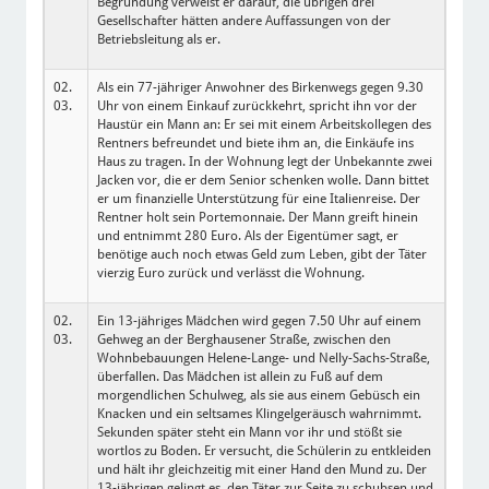
Begründung verweist er darauf, die übrigen drei
Gesellschafter hätten andere Auffassungen von der
Betriebsleitung als er.
02.
Als ein 77-jähriger Anwohner des Birkenwegs gegen 9.30
03.
Uhr von einem Einkauf zurückkehrt, spricht ihn vor der
Haustür ein Mann an: Er sei mit einem Arbeitskollegen des
Rentners befreundet und biete ihm an, die Einkäufe ins
Haus zu tragen. In der Wohnung legt der Unbekannte zwei
Jacken vor, die er dem Senior schenken wolle. Dann bittet
er um finanzielle Unterstützung für eine Italienreise. Der
Rentner holt sein Portemonnaie. Der Mann greift hinein
und entnimmt 280 Euro. Als der Eigentümer sagt, er
benötige auch noch etwas Geld zum Leben, gibt der Täter
vierzig Euro zurück und verlässt die Wohnung.
02.
Ein 13-jähriges Mädchen wird gegen 7.50 Uhr auf einem
03.
Gehweg an der Berghausener Straße, zwischen den
Wohnbebauungen Helene-Lange- und Nelly-Sachs-Straße,
überfallen. Das Mädchen ist allein zu Fuß auf dem
morgendlichen Schulweg, als sie aus einem Gebüsch ein
Knacken und ein seltsames Klingelgeräusch wahrnimmt.
Sekunden später steht ein Mann vor ihr und stößt sie
wortlos zu Boden. Er versucht, die Schülerin zu entkleiden
und hält ihr gleichzeitig mit einer Hand den Mund zu. Der
13-jährigen gelingt es, den Täter zur Seite zu schubsen und