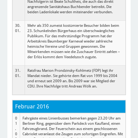
Nachfolgerin ist Beate Schultheis, die auch das direkt
angrenzende Sanitätshaus Buchbender betreibt. Die
beiden Ladenlokale werden miteinander verbunden.
30.
Mehr als 350 zumeist kostümierte Besucher bilden beim
01.
23. Schunkelnden Bürgerhaus ein überschwängliches
Publikum. Für das mehrstündige Programm hat der
Arbeitskreis Baumberger Karneval wieder zahlreiche
heimische Vereine und Gruppen gewonnen. Die
Mitwirkenden müssen wie die Zuschauer Eintritt zahlen –
der Erlös kommt dem Veedelszoch zugute.
31.
Ratsfrau Marion Prondzinsky-Kohlmetz (FDP) legt ihr
01.
Mandat nieder. Sie gehörte dem Rat von 1999 bis 2004
und erneut seit 2009 an. Bis 2009 war sie Mitglied der
CDU. Ihre Nachfolge tritt Andreas Wölk an.
Februar 2016
0
Fahrgäste eines Linienbusses bemerken gegen 23.20 Uhr am
1
Berliner Ring, gegenüber dem Parkdeck von Kaufland, einen
.
Fahrzeugbrand. Der Feuerschein aus einem geschlossenen
0
Cabriolet veranlasst die Zeugen zum sofortigen Eingreifen. Mit