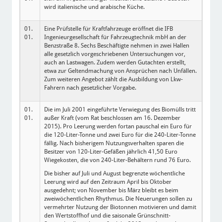
wird italienische und arabische Küche.
01.
Eine Prüfstelle für Kraftfahrzeuge eröffnet die IFB
01.
Ingenieurgesellschaft für Fahrzeugtechnik mbH an der
Benzstraße 8. Sechs Beschäftigte nehmen in zwei Hallen
alle gesetzlich vorgeschriebenen Untersuchungen vor,
auch an Lastwagen. Zudem werden Gutachten erstellt,
etwa zur Geltendmachung von Ansprüchen nach Unfällen.
Zum weiteren Angebot zählt die Ausbildung von Lkw-
Fahrern nach gesetzlicher Vorgabe.
01.
Die im Juli 2001 eingeführte Verwiegung des Biomülls tritt
01.
außer Kraft (vom Rat beschlossen am 16. Dezember
2015). Pro Leerung werden fortan pauschal ein Euro für
die 120-Liter-Tonne und zwei Euro für die 240-Liter-Tonne
fällig. Nach bisherigem Nutzungsverhalten sparen die
Besitzer von 120-Liter-Gefäßen jährlich 41,50 Euro
Wiegekosten, die von 240-Liter-Behältern rund 76 Euro.
Die bisher auf Juli und August begrenzte wöchentliche
Leerung wird auf den Zeitraum April bis Oktober
ausgedehnt; von November bis März bleibt es beim
zweiwöchentlichen Rhythmus. Die Neuerungen sollen zu
vermehrter Nutzung der Biotonnen motivieren und damit
den Wertstoffhof und die saisonale Grünschnitt-