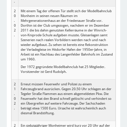
.
2
Mit einem Tag der offenen Tür stellt sich der Modellbahnclub
0
Monheim in seinen neuen Räumen im
.
Mehrgenerationenhaus an der Friedenauer Straße vor.
0
Dorthin ist der Club umgezogen, nachdem er im Dezember
2
2011 die bis dahin genutzten Kellerräume in der Winrich-
.
von-Kniprode-Schule aufgeben musste. Gleisanlagen samt
Szenerien nach realen Vorbildern werden nach und nach
wieder aufgebaut. Zu sehen ist bereits eine Rekonstruktion
der Verladegleise im Hitdorfer Hafen der 1950er-Jahre, in
Arbeit ist ein Nachbau des Langenfelder Bahnhofs im Zustand
um 1960.
Der 1972 gegründete Modellbahnclub hat 25 Mitglieder.
Vorsitzender ist Gerd Rudolph.
2
Erneut müssen Feuerwehr und Polizei zu einem
1
Fahrzeugbrand ausrücken. Gegen 20.50 Uhr schlagen an der
.
Tegeler Straße Flammen aus einem abgemeldeten Pkw. Die
0
Feuerwehr hat den Brand schnell gelöscht und verhindert so
2
ein Übergreifen auf weitere Fahrzeuge. Der Sachschaden
.
beträgt etwa 1500 Euro. Ursache ist wahrscheinlich auch
diesmal Brandstiftung.
2
Ein siebzigjähriger Monheimer wird kurz vor 20 Uhr auf der