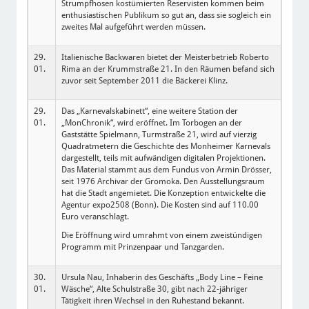
Strumpfhosen kostümierten Reservisten kommen beim
enthusiastischen Publikum so gut an, dass sie sogleich ein
zweites Mal aufgeführt werden müssen.
29.
Italienische Backwaren bietet der Meisterbetrieb Roberto
01.
Rima an der Krummstraße 21. In den Räumen befand sich
zuvor seit September 2011 die Bäckerei Klinz.
29.
Das „Karnevalskabinett“, eine weitere Station der
01.
„MonChronik“, wird eröffnet. Im Torbogen an der
Gaststätte Spielmann, Turmstraße 21, wird auf vierzig
Quadratmetern die Geschichte des Monheimer Karnevals
dargestellt, teils mit aufwändigen digitalen Projektionen.
Das Material stammt aus dem Fundus von Armin Drösser,
seit 1976 Archivar der Gromoka. Den Ausstellungsraum
hat die Stadt angemietet. Die Konzeption entwickelte die
Agentur expo2508 (Bonn). Die Kosten sind auf 110.00
Euro veranschlagt.
Die Eröffnung wird umrahmt von einem zweistündigen
Programm mit Prinzenpaar und Tanzgarden.
30.
Ursula Nau, Inhaberin des Geschäfts „Body Line – Feine
01.
Wäsche“, Alte Schulstraße 30, gibt nach 22-jähriger
Tätigkeit ihren Wechsel in den Ruhestand bekannt.