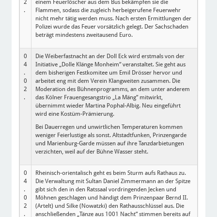
2
einem Feuerlöscher aus dem Bus bekämpfen sie die
.
Flammen, sodass die zugleich herbeigerufene Feuerwehr
nicht mehr tätig werden muss. Nach ersten Ermittlungen der
Polizei wurde das Feuer vorsätzlich gelegt. Der Sachschaden
beträgt mindestens zweitausend Euro.
0
Die Weiberfastnacht an der Doll Eck wird erstmals von der
4
Initiative „Dolle Klänge Monheim“ veranstaltet. Sie geht aus
.
dem bisherigen Festkomitee um Emil Drösser hervor und
0
arbeitet eng mit dem Verein Klangweiten zusammen. Die
2
Moderation des Bühnenprogramms, an dem unter anderem
.
das Kölner Frauengesangstrio „La Mäng“ mitwirkt,
übernimmt wieder Martina Pophal-Albig. Neu eingeführt
wird eine Kostüm-Prämierung.
Bei Dauerregen und unwirtlichen Temperaturen kommen
weniger Feierlustige als sonst. Altstadtfunken, Prinzengarde
und Marienburg-Garde müssen auf ihre Tanzdarbietungen
verzichten, weil auf der Bühne Wasser steht.
0
Rheinisch-orientalisch geht es beim Sturm aufs Rathaus zu.
4
Die Verwaltung mit Sultan Daniel Zimmermann an der Spitze
.
gibt sich den in den Ratssaal vordringenden Jecken und
0
Möhnen geschlagen und händigt dem Prinzenpaar Bernd II.
2
(Artelt) und Silke (Nowatzki) den Rathausschlüssel aus. Die
.
anschließenden „Tänze aus 1001 Nacht“ stimmen bereits auf