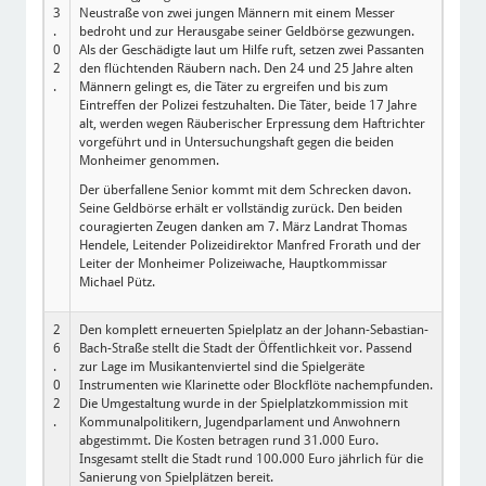
3
Neustraße von zwei jungen Männern mit einem Messer
.
bedroht und zur Herausgabe seiner Geldbörse gezwungen.
0
Als der Geschädigte laut um Hilfe ruft, setzen zwei Passanten
2
den flüchtenden Räubern nach. Den 24 und 25 Jahre alten
.
Männern gelingt es, die Täter zu ergreifen und bis zum
Eintreffen der Polizei festzuhalten. Die Täter, beide 17 Jahre
alt, werden wegen Räuberischer Erpressung dem Haftrichter
vorgeführt und in Untersuchungshaft gegen die beiden
Monheimer genommen.
Der überfallene Senior kommt mit dem Schrecken davon.
Seine Geldbörse erhält er vollständig zurück. Den beiden
couragierten Zeugen danken am 7. März Landrat Thomas
Hendele, Leitender Polizeidirektor Manfred Frorath und der
Leiter der Monheimer Polizeiwache, Hauptkommissar
Michael Pütz.
2
Den komplett erneuerten Spielplatz an der Johann-Sebastian-
6
Bach-Straße stellt die Stadt der Öffentlichkeit vor. Passend
.
zur Lage im Musikantenviertel sind die Spielgeräte
0
Instrumenten wie Klarinette oder Blockflöte nachempfunden.
2
Die Umgestaltung wurde in der Spielplatzkommission mit
.
Kommunalpolitikern, Jugendparlament und Anwohnern
abgestimmt. Die Kosten betragen rund 31.000 Euro.
Insgesamt stellt die Stadt rund 100.000 Euro jährlich für die
Sanierung von Spielplätzen bereit.