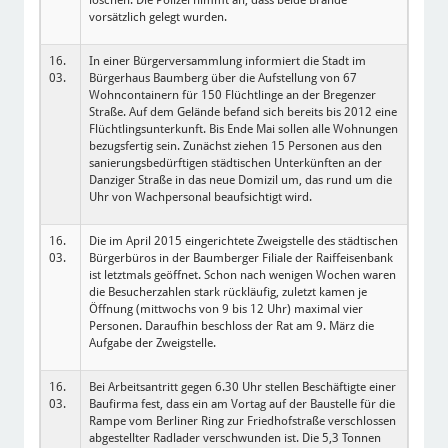
löschen. Die Polizei nimmt an, dass beide Brände
vorsätzlich gelegt wurden.
16.
In einer Bürgerversammlung informiert die Stadt im
03.
Bürgerhaus Baumberg über die Aufstellung von 67
Wohncontainern für 150 Flüchtlinge an der Bregenzer
Straße. Auf dem Gelände befand sich bereits bis 2012 eine
Flüchtlingsunterkunft. Bis Ende Mai sollen alle Wohnungen
bezugsfertig sein. Zunächst ziehen 15 Personen aus den
sanierungsbedürftigen städtischen Unterkünften an der
Danziger Straße in das neue Domizil um, das rund um die
Uhr von Wachpersonal beaufsichtigt wird.
16.
Die im April 2015 eingerichtete Zweigstelle des städtischen
03.
Bürgerbüros in der Baumberger Filiale der Raiffeisenbank
ist letztmals geöffnet. Schon nach wenigen Wochen waren
die Besucherzahlen stark rückläufig, zuletzt kamen je
Öffnung (mittwochs von 9 bis 12 Uhr) maximal vier
Personen. Daraufhin beschloss der Rat am 9. März die
Aufgabe der Zweigstelle.
16.
Bei Arbeitsantritt gegen 6.30 Uhr stellen Beschäftigte einer
03.
Baufirma fest, dass ein am Vortag auf der Baustelle für die
Rampe vom Berliner Ring zur Friedhofstraße verschlossen
abgestellter Radlader verschwunden ist. Die 5,3 Tonnen