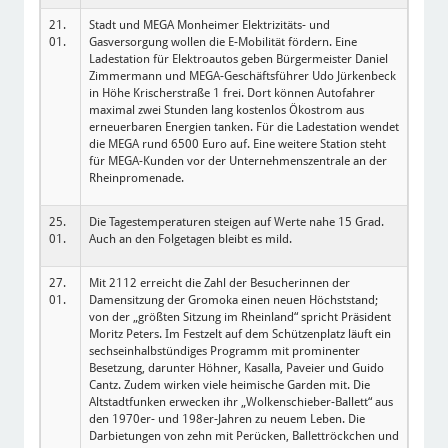
21.
Stadt und MEGA Monheimer Elektrizitäts- und
01.
Gasversorgung wollen die E-Mobilität fördern. Eine
Ladestation für Elektroautos geben Bürgermeister Daniel
Zimmermann und MEGA-Geschäftsführer Udo Jürkenbeck
in Höhe Krischerstraße 1 frei. Dort können Autofahrer
maximal zwei Stunden lang kostenlos Ökostrom aus
erneuerbaren Energien tanken. Für die Ladestation wendet
die MEGA rund 6500 Euro auf. Eine weitere Station steht
für MEGA-Kunden vor der Unternehmenszentrale an der
Rheinpromenade.
25.
Die Tagestemperaturen steigen auf Werte nahe 15 Grad.
01.
Auch an den Folgetagen bleibt es mild.
27.
Mit 2112 erreicht die Zahl der Besucherinnen der
01.
Damensitzung der Gromoka einen neuen Höchststand;
von der „größten Sitzung im Rheinland“ spricht Präsident
Moritz Peters. Im Festzelt auf dem Schützenplatz läuft ein
sechseinhalbstündiges Programm mit prominenter
Besetzung, darunter Höhner, Kasalla, Paveier und Guido
Cantz. Zudem wirken viele heimische Garden mit. Die
Altstadtfunken erwecken ihr „Wolkenschieber-Ballett“ aus
den 1970er- und 198er-Jahren zu neuem Leben. Die
Darbietungen von zehn mit Perücken, Ballettröckchen und