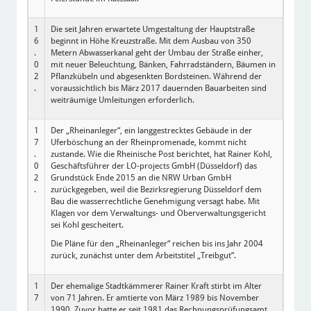
1
Die seit Jahren erwartete Umgestaltung der Hauptstraße
6
beginnt in Höhe Kreuzstraße. Mit dem Ausbau von 350
.
Metern Abwasserkanal geht der Umbau der Straße einher,
0
mit neuer Beleuchtung, Bänken, Fahrradständern, Bäumen in
2
Pflanzkübeln und abgesenkten Bordsteinen. Während der
.
voraussichtlich bis März 2017 dauernden Bauarbeiten sind
weiträumige Umleitungen erforderlich.
1
Der „Rheinanleger“, ein langgestrecktes Gebäude in der
7
Uferböschung an der Rheinpromenade, kommt nicht
.
zustande. Wie die Rheinische Post berichtet, hat Rainer Kohl,
0
Geschäftsführer der LO-projects GmbH (Düsseldorf) das
2
Grundstück Ende 2015 an die NRW Urban GmbH
.
zurückgegeben, weil die Bezirksregierung Düsseldorf dem
Bau die wasserrechtliche Genehmigung versagt habe. Mit
Klagen vor dem Verwaltungs- und Oberverwaltungsgericht
sei Kohl gescheitert.
Die Pläne für den „Rheinanleger“ reichen bis ins Jahr 2004
zurück, zunächst unter dem Arbeitstitel „Treibgut“.
1
Der ehemalige Stadtkämmerer Rainer Kraft stirbt im Alter
7
von 71 Jahren. Er amtierte von März 1989 bis November
.
1990. Zuvor hatte er seit 1981 das Rechnungsprüfungsamt