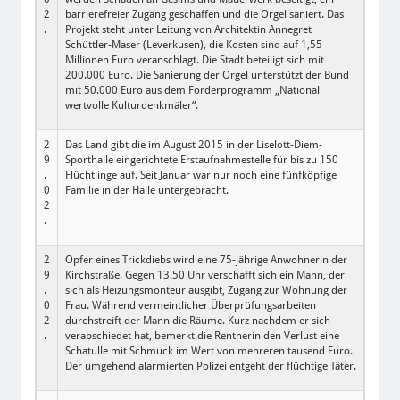
2
barrierefreier Zugang geschaffen und die Orgel saniert. Das
.
Projekt steht unter Leitung von Architektin Annegret
Schüttler-Maser (Leverkusen), die Kosten sind auf 1,55
Millionen Euro veranschlagt. Die Stadt beteiligt sich mit
200.000 Euro. Die Sanierung der Orgel unterstützt der Bund
mit 50.000 Euro aus dem Förderprogramm „National
wertvolle Kulturdenkmäler“.
2
Das Land gibt die im August 2015 in der Liselott-Diem-
9
Sporthalle eingerichtete Erstaufnahmestelle für bis zu 150
.
Flüchtlinge auf. Seit Januar war nur noch eine fünfköpfige
0
Familie in der Halle untergebracht.
2
.
2
Opfer eines Trickdiebs wird eine 75-jährige Anwohnerin der
9
Kirchstraße. Gegen 13.50 Uhr verschafft sich ein Mann, der
.
sich als Heizungsmonteur ausgibt, Zugang zur Wohnung der
0
Frau. Während vermeintlicher Überprüfungsarbeiten
2
durchstreift der Mann die Räume. Kurz nachdem er sich
.
verabschiedet hat, bemerkt die Rentnerin den Verlust eine
Schatulle mit Schmuck im Wert von mehreren tausend Euro.
Der umgehend alarmierten Polizei entgeht der flüchtige Täter.