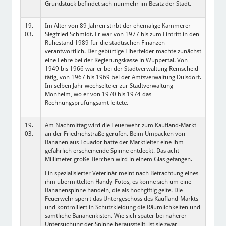
Grundstück befindet sich nunmehr im Besitz der Stadt.
19.
Im Alter von 89 Jahren stirbt der ehemalige Kämmerer
03.
Siegfried Schmidt. Er war von 1977 bis zum Eintritt in den
Ruhestand 1989 für die städtischen Finanzen
verantwortlich. Der gebürtige Elberfelder machte zunächst
eine Lehre bei der Regierungskasse in Wuppertal. Von
1949 bis 1966 war er bei der Stadtverwaltung Remscheid
tätig, von 1967 bis 1969 bei der Amtsverwaltung Duisdorf.
Im selben Jahr wechselte er zur Stadtverwaltung
Monheim, wo er von 1970 bis 1974 das
Rechnungsprüfungsamt leitete.
19.
Am Nachmittag wird die Feuerwehr zum Kaufland-Markt
03.
an der Friedrichstraße gerufen. Beim Umpacken von
Bananen aus Ecuador hatte der Marktleiter eine ihm
gefährlich erscheinende Spinne entdeckt. Das acht
Millimeter große Tierchen wird in einem Glas gefangen.
Ein spezialisierter Veterinär meint nach Betrachtung eines
ihm übermittelten Handy-Fotos, es könne sich um eine
Bananenspinne handeln, die als hochgiftig gelte. Die
Feuerwehr sperrt das Untergeschoss des Kaufland-Markts
und kontrolliert in Schutzkleidung die Räumlichkeiten und
sämtliche Bananenkisten. Wie sich später bei näherer
Untersuchung der Spinne herausstellt, ist sie zwar