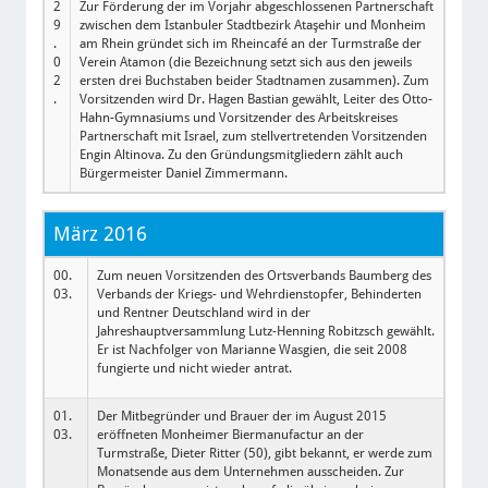
2
Zur Förderung der im Vorjahr abgeschlossenen Partnerschaft
9
zwischen dem Istanbuler Stadtbezirk Ataşehir und Monheim
.
am Rhein gründet sich im Rheincafé an der Turmstraße der
0
Verein Atamon (die Bezeichnung setzt sich aus den jeweils
2
ersten drei Buchstaben beider Stadtnamen zusammen). Zum
.
Vorsitzenden wird Dr. Hagen Bastian gewählt, Leiter des Otto-
Hahn-Gymnasiums und Vorsitzender des Arbeitskreises
Partnerschaft mit Israel, zum stellvertretenden Vorsitzenden
Engin Altinova. Zu den Gründungsmitgliedern zählt auch
Bürgermeister Daniel Zimmermann.
März 2016
00.
Zum neuen Vorsitzenden des Ortsverbands Baumberg des
03.
Verbands der Kriegs- und Wehrdienstopfer, Behinderten
und Rentner Deutschland wird in der
Jahreshauptversammlung Lutz-Henning Robitzsch gewählt.
Er ist Nachfolger von Marianne Wasgien, die seit 2008
fungierte und nicht wieder antrat.
01.
Der Mitbegründer und Brauer der im August 2015
03.
eröffneten Monheimer Biermanufactur an der
Turmstraße, Dieter Ritter (50), gibt bekannt, er werde zum
Monatsende aus dem Unternehmen ausscheiden. Zur