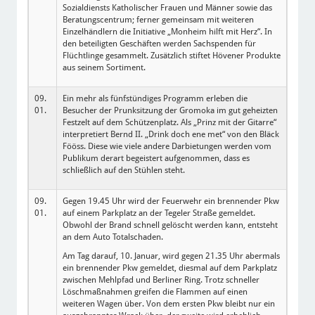
Sozialdiensts Katholischer Frauen und Männer sowie das
Beratungscentrum; ferner gemeinsam mit weiteren
Einzelhändlern die Initiative „Monheim hilft mit Herz“. In
den beteiligten Geschäften werden Sachspenden für
Flüchtlinge gesammelt. Zusätzlich stiftet Hövener Produkte
aus seinem Sortiment.
09.
Ein mehr als fünfstündiges Programm erleben die
01.
Besucher der Prunksitzung der Gromoka im gut geheizten
Festzelt auf dem Schützenplatz. Als „Prinz mit der Gitarre“
interpretiert Bernd II. „Drink doch ene met“ von den Bläck
Fööss. Diese wie viele andere Darbietungen werden vom
Publikum derart begeistert aufgenommen, dass es
schließlich auf den Stühlen steht.
09.
Gegen 19.45 Uhr wird der Feuerwehr ein brennender Pkw
01.
auf einem Parkplatz an der Tegeler Straße gemeldet.
Obwohl der Brand schnell gelöscht werden kann, entsteht
an dem Auto Totalschaden.
Am Tag darauf, 10. Januar, wird gegen 21.35 Uhr abermals
ein brennender Pkw gemeldet, diesmal auf dem Parkplatz
zwischen Mehlpfad und Berliner Ring. Trotz schneller
Löschmaßnahmen greifen die Flammen auf einen
weiteren Wagen über. Von dem ersten Pkw bleibt nur ein