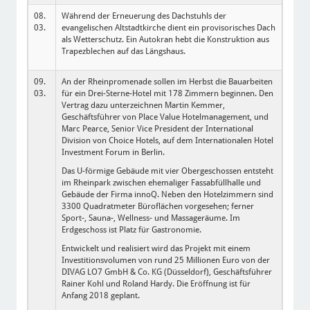
08.
Während der Erneuerung des Dachstuhls der
03.
evangelischen Altstadtkirche dient ein provisorisches Dach
als Wetterschutz. Ein Autokran hebt die Konstruktion aus
Trapezblechen auf das Längshaus.
09.
An der Rheinpromenade sollen im Herbst die Bauarbeiten
03.
für ein Drei-Sterne-Hotel mit 178 Zimmern beginnen. Den
Vertrag dazu unterzeichnen Martin Kemmer,
Geschäftsführer von Place Value Hotelmanagement, und
Marc Pearce, Senior Vice President der International
Division von Choice Hotels, auf dem Internationalen Hotel
Investment Forum in Berlin.
Das U-förmige Gebäude mit vier Obergeschossen entsteht
im Rheinpark zwischen ehemaliger Fassabfüllhalle und
Gebäude der Firma innoQ. Neben den Hotelzimmern sind
3300 Quadratmeter Büroflächen vorgesehen; ferner
Sport-, Sauna-, Wellness- und Massageräume. Im
Erdgeschoss ist Platz für Gastronomie.
Entwickelt und realisiert wird das Projekt mit einem
Investitionsvolumen von rund 25 Millionen Euro von der
DIVAG LO7 GmbH & Co. KG (Düsseldorf), Geschäftsführer
Rainer Kohl und Roland Hardy. Die Eröffnung ist für
Anfang 2018 geplant.