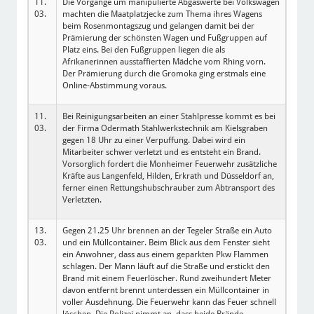
11.
Die Vorgänge um manipulierte Abgaswerte bei Volkswagen
03.
machten die Maatplatzjecke zum Thema ihres Wagens
beim Rosenmontagszug und gelangen damit bei der
Prämierung der schönsten Wagen und Fußgruppen auf
Platz eins. Bei den Fußgruppen liegen die als
Afrikanerinnen ausstaffierten Mädche vom Rhing vorn.
Der Prämierung durch die Gromoka ging erstmals eine
Online-Abstimmung voraus.
11.
Bei Reinigungsarbeiten an einer Stahlpresse kommt es bei
03.
der Firma Odermath Stahlwerkstechnik am Kielsgraben
gegen 18 Uhr zu einer Verpuffung. Dabei wird ein
Mitarbeiter schwer verletzt und es entsteht ein Brand.
Vorsorglich fordert die Monheimer Feuerwehr zusätzliche
Kräfte aus Langenfeld, Hilden, Erkrath und Düsseldorf an,
ferner einen Rettungshubschrauber zum Abtransport des
Verletzten.
13.
Gegen 21.25 Uhr brennen an der Tegeler Straße ein Auto
03.
und ein Müllcontainer. Beim Blick aus dem Fenster sieht
ein Anwohner, dass aus einem geparkten Pkw Flammen
schlagen. Der Mann läuft auf die Straße und erstickt den
Brand mit einem Feuerlöscher. Rund zweihundert Meter
davon entfernt brennt unterdessen ein Müllcontainer in
voller Ausdehnung. Die Feuerwehr kann das Feuer schnell