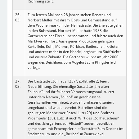
Rechnung stellt.
26.
Zum letzten Mal nach 28 Jahren stehen Renate und
03.
Norbert Müller mit ihrem Obst- und Gemüsestand auf
dem Wochenmarkt in der Heinestraße. Die Eheleute gehen
in den Ruhestand. Norbert Müller hatte 1988 die
Gärtnerei seiner Eltern übernommen und führte auch den
Marktverkauf fort. Aus eigener Produktion gelangten
Kartoffeln, Kohl, Möhren, Kürbisse, Radieschen, Kräuter
und anderes mehr in den Handel, ergänzt um Südfrüchte
und weitere Zukäufe. Die Gärtnerei wurde im Jahr 2000
wegen des Deichbaus vom Vogelort zum Pfingsterfeld
verlegt.
27.
Die Gaststätte „Zollhaus 1257“, Zollstraße 2, feiert
03.
Neueröffnung. Die ehemalige Gaststätte „Im alten
Zollhaus“ und ihr früherer Veranstaltungssaal, zuletzt
unter dem Namen „Zollhof“ an geschlossene
Gesellschaften vermietet, wurden umfassend saniert,
umgebaut und wieder vereint. Betreiber sind die
gebürtigen Monheimer Pascal Lütz (29) und Andreas
Proempeler (30). Lütz ist auch Wirt des „Zollhäuschens“
und des „Biergartens zur Altstadt“; zudem betreibt er
gemeinsam mit Proempeler die Gaststätte Zum Dreieck im
Stadtzentrum und die „Bierbar“ in Zaunswinkel.