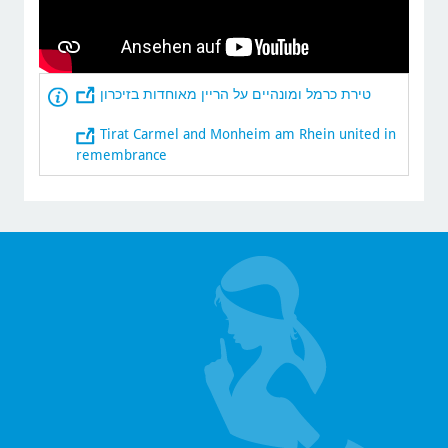
טירת כרמל ומונהיים על הריין מאוחדות בזיכרון
Tirat Carmel and Monheim am Rhein united in
remembrance