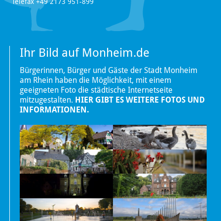
Telefax +49 2173 951-899
Ihr Bild auf Monheim.de
Bürgerinnen, Bürger und Gäste der Stadt Monheim
am Rhein haben die Möglichkeit, mit einem
geeigneten Foto die städtische Internetseite
mitzugestalten.
HIER GIBT ES WEITERE FOTOS UND
INFORMATIONEN.