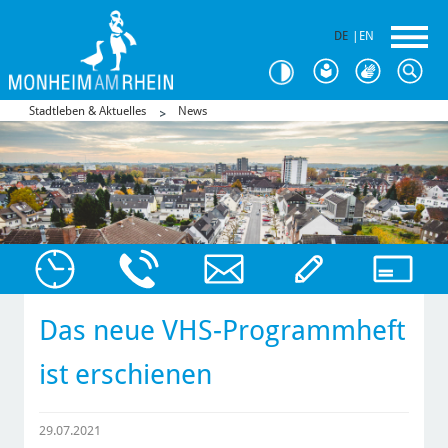
DE
|
EN
Stadtleben & Aktuelles
News
Das neue VHS-Programmheft
ist erschienen
29.07.2021