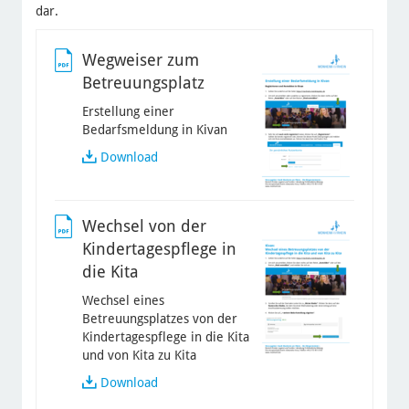
dar.
Wegweiser zum
Betreuungsplatz
Erstellung einer
Bedarfsmeldung in Kivan
Wegweiser
Download
zum
Betreuungsplatz
Wechsel von der
Kindertagespflege in
die Kita
Wechsel eines
Betreuungsplatzes von der
Kindertagespflege in die Kita
und von Kita zu Kita
Wechsel
Download
von