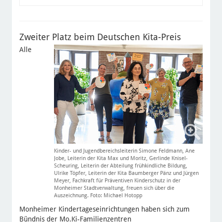
der
Kindertagespflege
in
die
Zweiter Platz beim Deutschen Kita-Preis
Kita
Alle
Kinder- und Jugendbereichsleiterin Simone Feldmann, Ane
Jobe, Leiterin der Kita Max und Moritz, Gerlinde Knisel-
Scheuring, Leiterin der Abteilung frühkindliche Bildung,
Ulrike Töpfer, Leiterin der Kita Baumberger Pänz und Jürgen
Meyer, Fachkraft für Präventiven Kinderschutz in der
Monheimer Stadtverwaltung, freuen sich über die
Auszeichnung. Foto: Michael Hotopp
Monheimer Kindertageseinrichtungen haben sich zum
Bündnis der Mo.Ki-Familienzentren