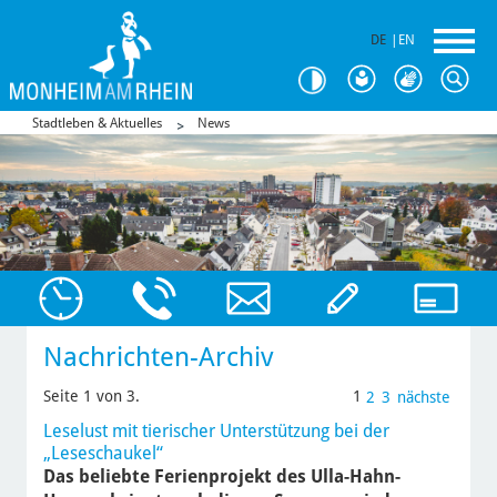
DE
|
EN
Stadtleben & Aktuelles
News
Nachrichten-Archiv
Seite 1 von 3.
1
2
3
nächste
Leselust mit tierischer Unterstützung bei der
„Leseschaukel“
Das beliebte Ferienprojekt des Ulla-Hahn-