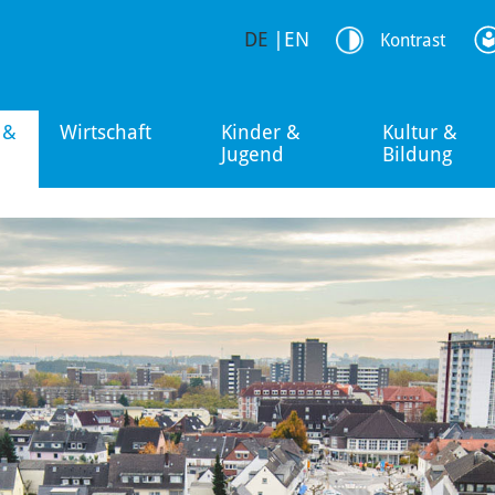
DE
|
EN
Kontrast
 &
Wirtschaft
Kinder &
Kultur &
Jugend
Bildung