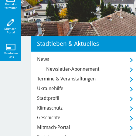
eiten!
Kontakt-
formular
Mitmach-
Portal
Stadtleben & Aktuelles
Monheim-
Pass
News
Newsletter-Abonnement
Termine & Veranstaltungen
Ukrainehilfe
Stadtprofil
Klimaschutz
Geschichte
Mitmach-Portal