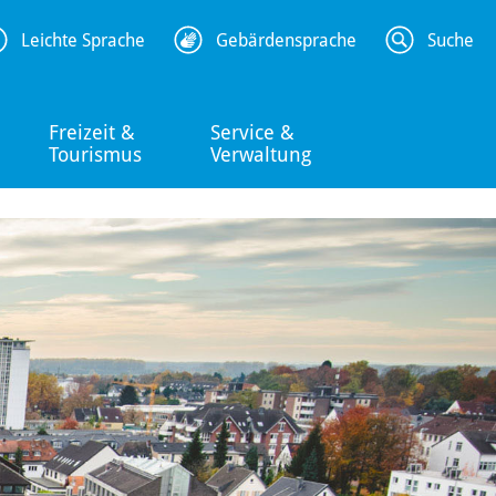
Leichte Sprache
Gebärdensprache
Suche
Freizeit &
Service &
Tourismus
Verwaltung