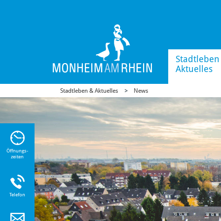
Stadtleben
Aktuelles
Stadtleben & Aktuelles
News
n Sie
n zu
Öffnungs-
zeiten
Telefon