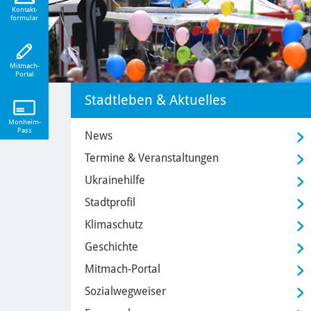
eiten!
Kontakt-
formular
Mitmach-
Portal
Stadtleben & Aktuelles
Monheim-
Pass
News
Termine & Veranstaltungen
Ukrainehilfe
Stadtprofil
Klimaschutz
Geschichte
Mitmach-Portal
Sozialwegweiser