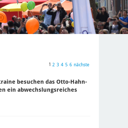
1
2
3
4
5
6
nächste
kraine besuchen das Otto-Hahn-
n ein abwechslungsreiches