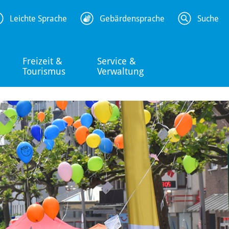
Leichte Sprache
Gebärdensprache
Suche
Freizeit &
Service &
Tourismus
Verwaltung