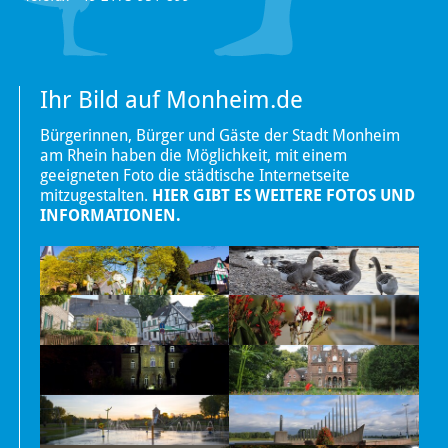
Ihr Bild auf Monheim.de
Bürgerinnen, Bürger und Gäste der Stadt Monheim
am Rhein haben die Möglichkeit, mit einem
geeigneten Foto die städtische Internetseite
mitzugestalten.
HIER GIBT ES WEITERE FOTOS UND
INFORMATIONEN.