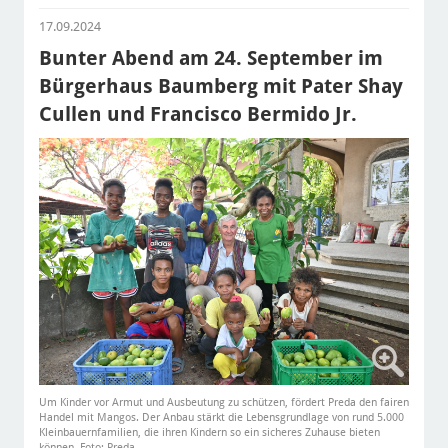
17.09.2024
Bunter Abend am 24. September im
Bürgerhaus Baumberg mit Pater Shay
Cullen und Francisco Bermido Jr.
Um Kinder vor Armut und Ausbeutung zu schützen, fördert Preda den fairen
Handel mit Mangos. Der Anbau stärkt die Lebensgrundlage von rund 5.000
Kleinbauernfamilien, die ihren Kindern so ein sicheres Zuhause bieten
können. Foto: Preda