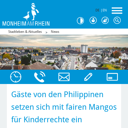
DE
|
EN
Stadtleben & Aktuelles
News
Gäste von den Philippinen
setzen sich mit fairen Mangos
für Kinderrechte ein