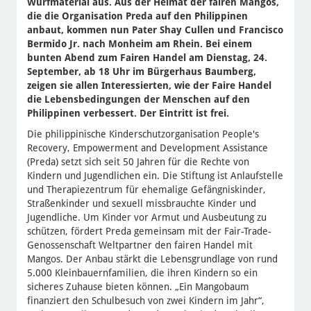
Wurfmaterial aus. Aus der Heimat der fairen Mangos,
die die Organisation Preda auf den Philippinen
anbaut, kommen nun Pater Shay Cullen und Francisco
Bermido Jr. nach Monheim am Rhein. Bei einem
bunten Abend zum Fairen Handel am Dienstag, 24.
September, ab 18 Uhr im Bürgerhaus Baumberg,
zeigen sie allen Interessierten, wie der Faire Handel
die Lebensbedingungen der Menschen auf den
Philippinen verbessert. Der Eintritt ist frei.
Die philippinische Kinderschutzorganisation People's
Recovery, Empowerment and Development Assistance
(Preda) setzt sich seit 50 Jahren für die Rechte von
Kindern und Jugendlichen ein. Die Stiftung ist Anlaufstelle
und Therapiezentrum für ehemalige Gefängniskinder,
Straßenkinder und sexuell missbrauchte Kinder und
Jugendliche. Um Kinder vor Armut und Ausbeutung zu
schützen, fördert Preda gemeinsam mit der Fair-Trade-
Genossenschaft Weltpartner den fairen Handel mit
Mangos. Der Anbau stärkt die Lebensgrundlage von rund
5.000 Kleinbauernfamilien, die ihren Kindern so ein
sicheres Zuhause bieten können. „Ein Mangobaum
finanziert den Schulbesuch von zwei Kindern im Jahr“,