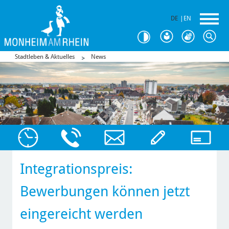
DE
|
EN
Stadtleben & Aktuelles
News
Integrationspreis:
Bewerbungen können jetzt
eingereicht werden