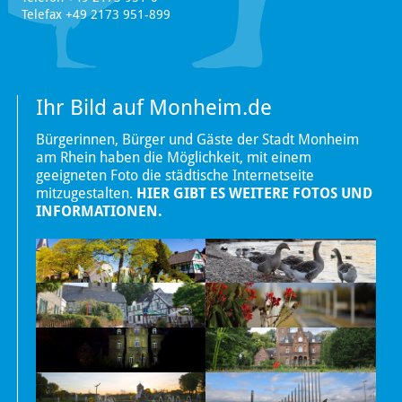
Telefax +49 2173 951-899
Ihr Bild auf Monheim.de
Bürgerinnen, Bürger und Gäste der Stadt Monheim
am Rhein haben die Möglichkeit, mit einem
geeigneten Foto die städtische Internetseite
mitzugestalten.
HIER GIBT ES WEITERE FOTOS UND
INFORMATIONEN.