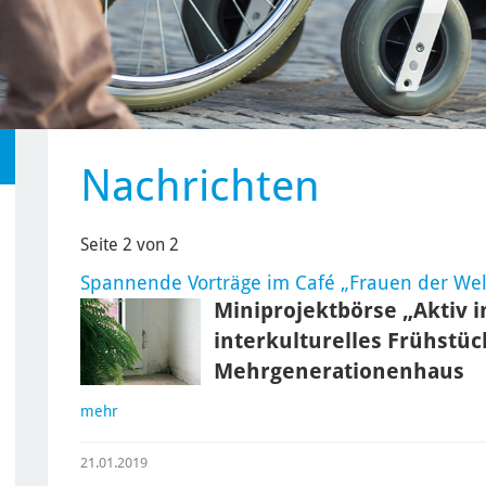
Nachrichten
Seite 2 von 2
Spannende Vorträge im Café „Frauen der Wel
Miniprojektbörse „Aktiv i
interkulturelles Frühstü
Mehrgenerationenhaus
mehr
21.01.2019