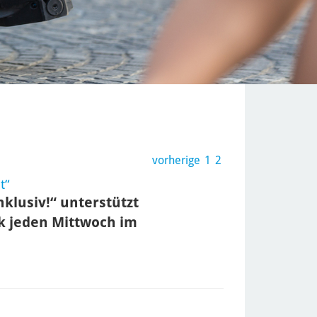
vorherige
1
2
t“
nklusiv!“ unterstützt
ck jeden Mittwoch im