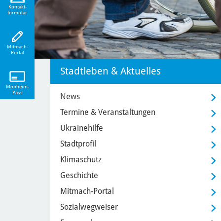
eiten!
Kontakt-
formular
Mitmach-
Portal
Stadtleben & Aktuelles
Monheim-
Pass
News
Termine & Veranstaltungen
Ukrainehilfe
Stadtprofil
Klimaschutz
Geschichte
Mitmach-Portal
Sozialwegweiser