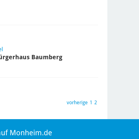
el
 Bürgerhaus Baumberg
vorherige
1
2
 auf Monheim.de