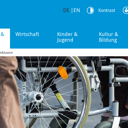
DE
|
EN
Kontrast
 &
Wirtschaft
Kinder &
Kultur &
Jugend
Bildung
Inklusion