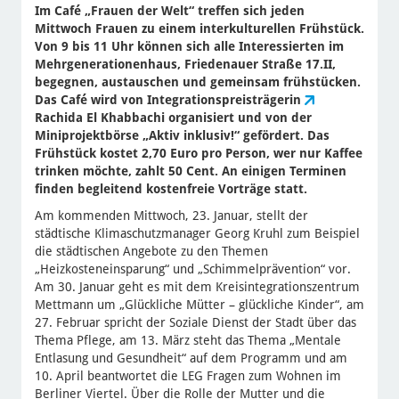
Im Café „Frauen der Welt“ treffen sich jeden
Mittwoch Frauen zu einem interkulturellen Frühstück.
Von 9 bis 11 Uhr können sich alle Interessierten im
Mehrgenerationenhaus, Friedenauer Straße 17.II,
begegnen, austauschen und gemeinsam frühstücken.
Das Café wird von Integrationspreisträgerin
Rachida El Khabbachi organisiert und von der
Miniprojektbörse „Aktiv inklusiv!“ gefördert. Das
Frühstück kostet 2,70 Euro pro Person, wer nur Kaffee
trinken möchte, zahlt 50 Cent. An einigen Terminen
finden begleitend kostenfreie Vorträge statt.
Am kommenden Mittwoch, 23. Januar, stellt der
städtische Klimaschutzmanager Georg Kruhl zum Beispiel
die städtischen Angebote zu den Themen
„Heizkosteneinsparung“ und „Schimmelprävention“ vor.
Am 30. Januar geht es mit dem Kreisintegrationszentrum
Mettmann um „Glückliche Mütter – glückliche Kinder“, am
27. Februar spricht der Soziale Dienst der Stadt über das
Thema Pflege, am 13. März steht das Thema „Mentale
Entlasung und Gesundheit“ auf dem Programm und am
10. April beantwortet die LEG Fragen zum Wohnen im
Berliner Viertel. Über die Rolle der Mutter und die