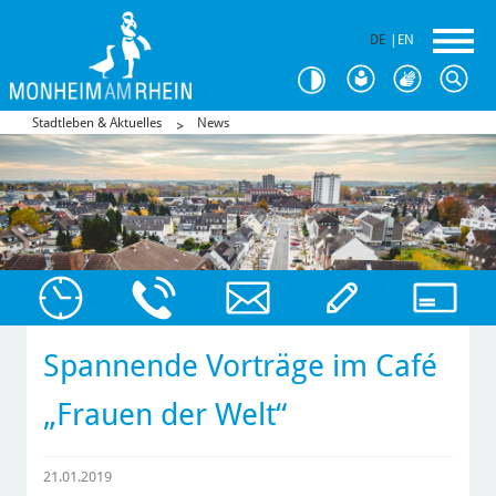
DE
|
EN
Stadtleben & Aktuelles
News
Spannende Vorträge im Café
„Frauen der Welt“
21.01.2019