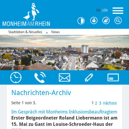
DE
|
EN
Stadtleben & Aktuelles
News
Nachrichten-Archiv
Seite 1 von 3.
1
2
3
nächste
Im Gespräch mit Monheims Inklusionsbeauftragtem
Erster Beigeordneter Roland Liebermann ist am
15. Mai zu Gast im Louise-Schroeder-Haus der