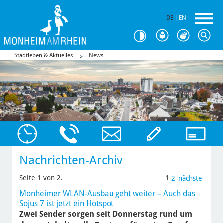
DE
|
EN
Stadtleben & Aktuelles
News
Nachrichten-Archiv
Seite 1 von 2.
1
2
nächste
Monheimer WLAN-Ausbau geht weiter – Auch das
Sojus 7 ist jetzt ein Hotspot
Zwei Sender sorgen seit Donnerstag rund um