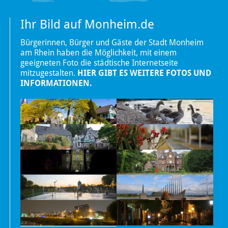
Ihr Bild auf Monheim.de
Bürgerinnen, Bürger und Gäste der Stadt Monheim
am Rhein haben die Möglichkeit, mit einem
geeigneten Foto die städtische Internetseite
mitzugestalten.
HIER GIBT ES WEITERE FOTOS UND
INFORMATIONEN.