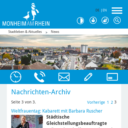
DE
|
EN
Stadtleben & Aktuelles
News
Nachrichten-Archiv
Seite 3 von 3.
3
Vorherige
1
2
Weltfrauentag: Kabarett mit Barbara Ruscher
Städtische
Gleichstellungsbeauftragte