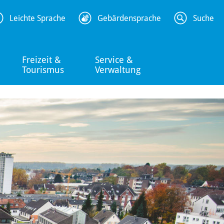
Leichte Sprache
Gebärdensprache
Suche
Freizeit &
Service &
Tourismus
Verwaltung