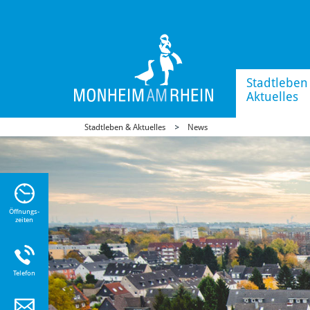
Stadtleben
Aktuelles
Stadtleben & Aktuelles
News
n Sie
n zu
Öffnungs-
zeiten
Telefon