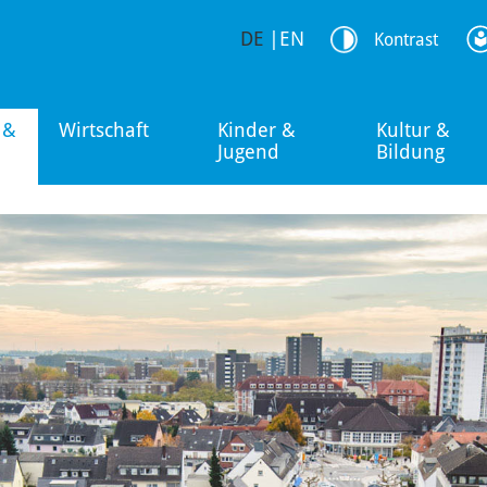
DE
|
EN
Kontrast
 &
Wirtschaft
Kinder &
Kultur &
Jugend
Bildung