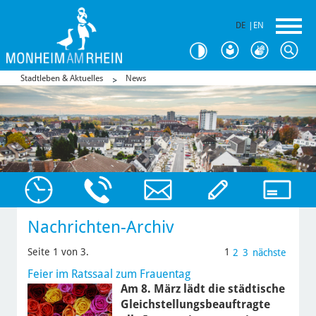
DE
|
EN
Stadtleben & Aktuelles
News
Nachrichten-Archiv
Seite 1 von 3.
1
2
3
nächste
Feier im Ratssaal zum Frauentag
Am 8. März lädt die städtische
Gleichstellungsbeauftragte