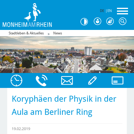
DE
|
EN
Stadtleben & Aktuelles
News
Koryphäen der Physik in der
Aula am Berliner Ring
19.02.2019