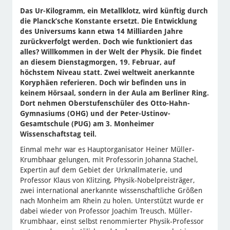
Das Ur-Kilogramm, ein Metallklotz, wird künftig durch
die Planck’sche Konstante ersetzt. Die Entwicklung
des Universums kann etwa 14 Milliarden Jahre
zurückverfolgt werden. Doch wie funktioniert das
alles? Willkommen in der Welt der Physik. Die findet
an diesem Dienstagmorgen, 19. Februar, auf
höchstem Niveau statt. Zwei weltweit anerkannte
Koryphäen referieren. Doch wir befinden uns in
keinem Hörsaal, sondern in der Aula am Berliner Ring.
Dort nehmen Oberstufenschüler des Otto-Hahn-
Gymnasiums (OHG) und der Peter-Ustinov-
Gesamtschule (PUG) am 3. Monheimer
Wissenschaftstag teil.
Einmal mehr war es Hauptorganisator Heiner Müller-
Krumbhaar gelungen, mit Professorin Johanna Stachel,
Expertin auf dem Gebiet der Urknallmaterie, und
Professor Klaus von Klitzing, Physik-Nobelpreisträger,
zwei international anerkannte wissenschaftliche Größen
nach Monheim am Rhein zu holen. Unterstützt wurde er
dabei wieder von Professor Joachim Treusch. Müller-
Krumbhaar, einst selbst renommierter Physik-Professor