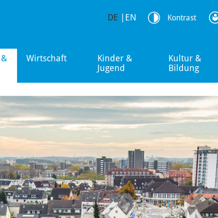
DE
|
EN
Kontrast
 &
Wirtschaft
Kinder &
Kultur &
Jugend
Bildung