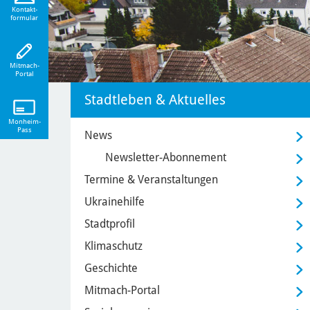
eiten!
Kontakt-
formular
Mitmach-
Portal
Stadtleben & Aktuelles
Monheim-
Pass
News
Newsletter-Abonnement
Termine & Veranstaltungen
Ukrainehilfe
Stadtprofil
Klimaschutz
Geschichte
Mitmach-Portal