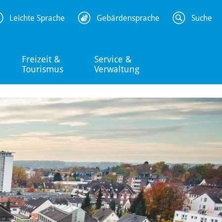
Leichte Sprache
Gebärdensprache
Suche
Freizeit &
Service &
Tourismus
Verwaltung