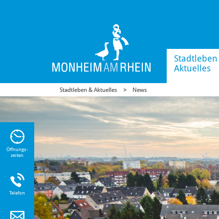
Stadtleben
Aktuelles
Stadtleben & Aktuelles
News
n Sie
n zu
Öffnungs-
zeiten
Telefon