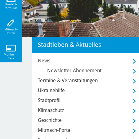
eiten!
Kontakt-
formular
Mitmach-
Portal
Stadtleben & Aktuelles
Monheim-
Pass
News
Newsletter-Abonnement
Termine & Veranstaltungen
Ukrainehilfe
Stadtprofil
Klimaschutz
Geschichte
Mitmach-Portal