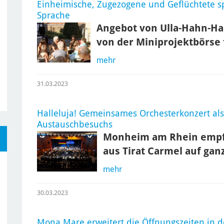
Einheimische, Zugezogene und Geflüchtete s
Sprache
Angebot von Ulla-Hahn-Ha
von der Miniprojektbörse 
mehr
31.03.2023
Halleluja! Gemeinsames Orchesterkonzert a
Austauschbesuchs
Monheim am Rhein empfi
aus Tirat Carmel auf ga
mehr
30.03.2023
Mona Mare erweitert die Öffnungszeiten in d