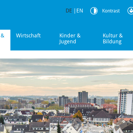
DE
|
EN
Kontrast
 &
Wirtschaft
Kinder &
Kultur &
Jugend
Bildung