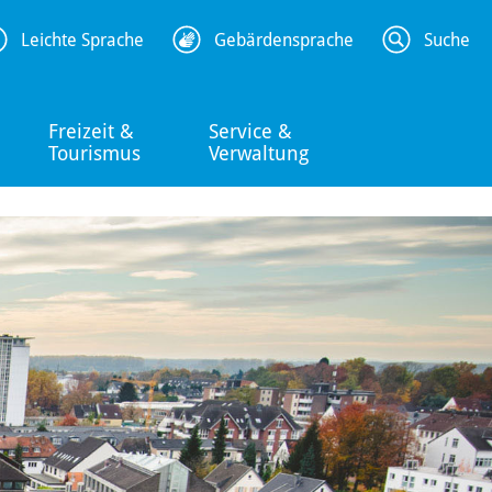
Leichte Sprache
Gebärdensprache
Suche
Freizeit &
Service &
Tourismus
Verwaltung