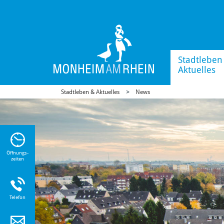
Stadtleben
Aktuelles
Stadtleben & Aktuelles
News
n Sie
n zu
Öffnungs-
zeiten
Telefon