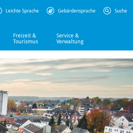
Leichte Sprache
Gebärdensprache
Suche
Freizeit &
Service &
Tourismus
Verwaltung