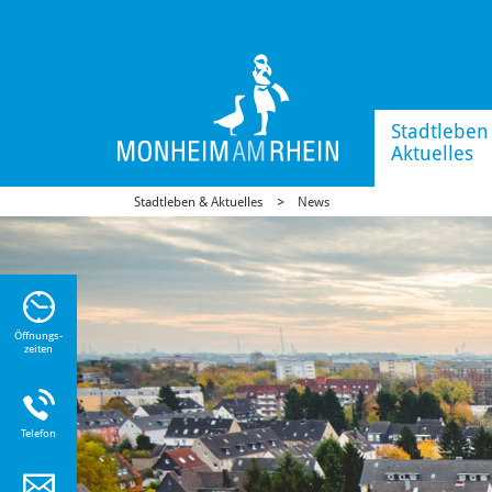
Stadtleben
Aktuelles
Stadtleben & Aktuelles
News
n Sie
n zu
Öffnungs-
zeiten
Telefon