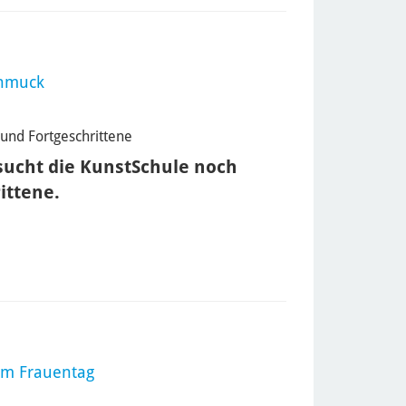
chmuck
und Fortgeschrittene
ucht die KunstSchule noch
ittene.
eim Frauentag