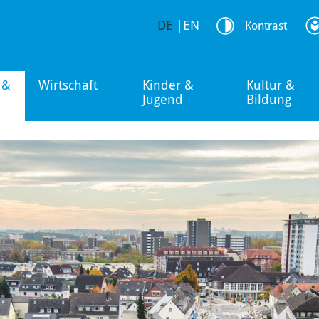
DE
|
EN
Kontrast
 &
Wirtschaft
Kinder &
Kultur &
Jugend
Bildung