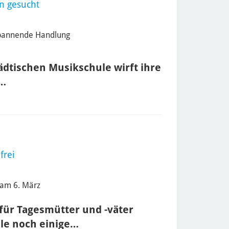
en gesucht
Spannende Handlung
ädtischen Musikschule wirft ihre
l…
frei
 am 6. März
für Tagesmütter und -väter
le noch einige…