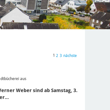
1
2
3
nächste
adtbücherei aus
erner Weber sind ab Samstag, 3.
fer…