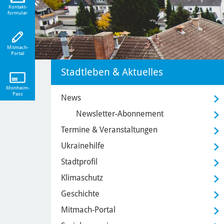
eiten!
Kontakt-
formular
Mitmach-
Portal
Stadtleben & Aktuelles
Monheim-
Pass
News
Newsletter-Abonnement
Termine & Veranstaltungen
Ukrainehilfe
Stadtprofil
Klimaschutz
Geschichte
Mitmach-Portal