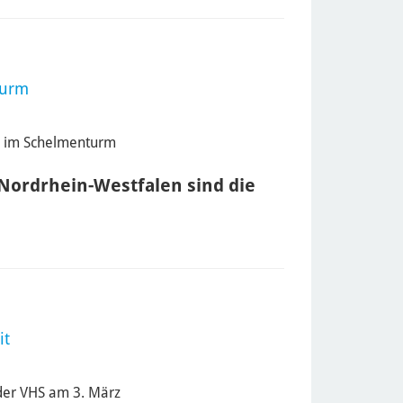
turm
z im Schelmenturm
Nordrhein-Westfalen sind die
it
der VHS am 3. März