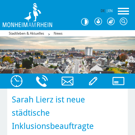
DE
|
EN
Stadtleben & Aktuelles
News
Sarah Lierz ist neue
städtische
Inklusionsbeauftragte