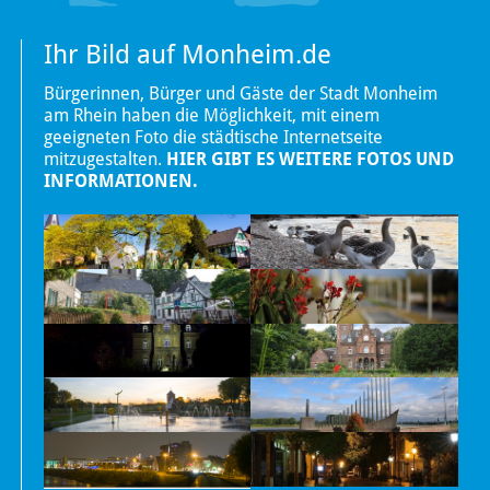
Ihr Bild auf Monheim.de
Bürgerinnen, Bürger und Gäste der Stadt Monheim
am Rhein haben die Möglichkeit, mit einem
geeigneten Foto die städtische Internetseite
mitzugestalten.
HIER GIBT ES WEITERE FOTOS UND
INFORMATIONEN.