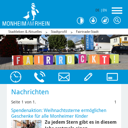
DE
|
EN
Stadtleben & Aktuelles
Stadtprofil
Fairtrade-Stadt
Nachrichten
Seite 1 von 1.
1
Spendenaktion: Weihnachtssterne ermöglichen
Geschenke für alle Monheimer Kinder
Zu jedem Stern gibt es in diesem