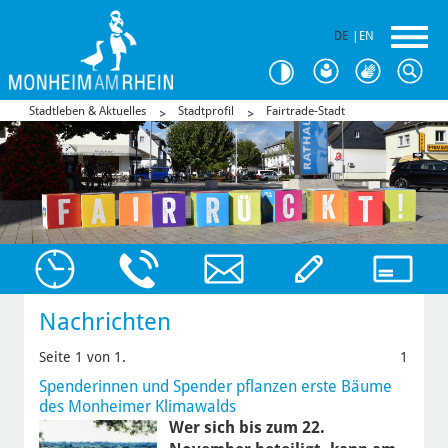
DE
|
EN
Stadtleben & Aktuelles
Stadtprofil
Fairtrade-Stadt
Nachrichten
Seite 1 von 1.
1
Spenderinnen und Spender pflanzen erste Bäume
des Monheimer Klimawalds
Wer sich bis zum 22.