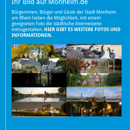
Ihr Bild auf Monheim.de
Bürgerinnen, Bürger und Gäste der Stadt Monheim
am Rhein haben die Möglichkeit, mit einem
geeigneten Foto die städtische Internetseite
mitzugestalten.
HIER GIBT ES WEITERE FOTOS UND
INFORMATIONEN.