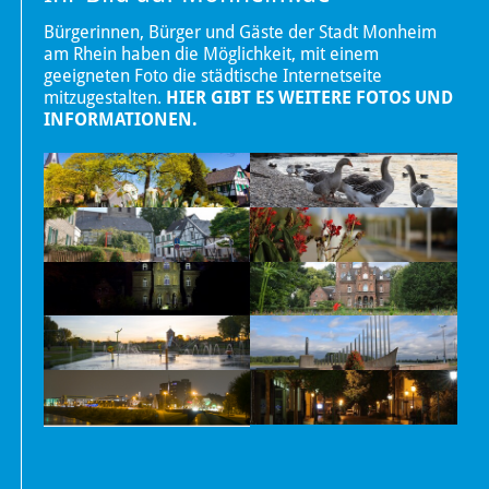
Bürgerinnen, Bürger und Gäste der Stadt Monheim
am Rhein haben die Möglichkeit, mit einem
geeigneten Foto die städtische Internetseite
mitzugestalten.
HIER GIBT ES WEITERE FOTOS UND
INFORMATIONEN.