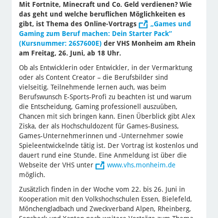
Mit Fortnite, Minecraft und Co. Geld verdienen? Wie
das geht und welche beruflichen Möglichkeiten es
gibt, ist Thema des Online-Vortrags
„Games und
Gaming zum Beruf machen: Dein Starter Pack“
(Kursnummer: 26S7600E)
der VHS Monheim am Rhein
am Freitag, 26. Juni, ab 18 Uhr.
Ob als Entwicklerin oder Entwickler, in der Vermarktung
oder als Content Creator – die Berufsbilder sind
vielseitig. Teilnehmende lernen auch, was beim
Berufswunsch E-Sports-Profi zu beachten ist und warum
die Entscheidung, Gaming professionell auszuüben,
Chancen mit sich bringen kann. Einen Überblick gibt Alex
Ziska, der als Hochschuldozent für Games-Business,
Games-Unternehmerinnen und -Unternehmer sowie
Spieleentwickelnde tätig ist. Der Vortrag ist kostenlos und
dauert rund eine Stunde. Eine Anmeldung ist über die
Webseite der VHS unter
www.vhs.monheim.de
möglich.
Zusätzlich finden in der Woche vom 22. bis 26. Juni in
Kooperation mit den Volkshochschulen Essen, Bielefeld,
Mönchengladbach und Zweckverband Alpen, Rheinberg,