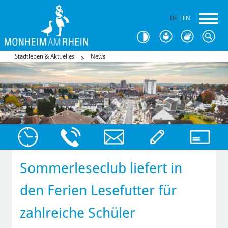
DE
|
EN
Stadtleben & Aktuelles
News
Sommerleseclub liefert in
den Ferien Lesefutter für
zahlreiche Schüler