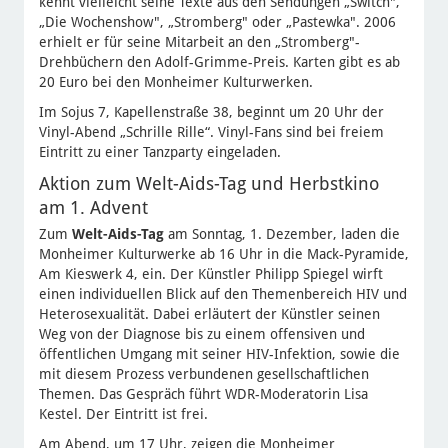
kennt vielleicht seine Texte aus den Sendungen „Switch",
„Die Wochenshow", „Stromberg" oder „Pastewka". 2006
erhielt er für seine Mitarbeit an den „Stromberg"-
Drehbüchern den Adolf-Grimme-Preis. Karten gibt es ab
20 Euro bei den Monheimer Kulturwerken.
Im Sojus 7, Kapellenstraße 38, beginnt um 20 Uhr der
Vinyl-Abend „Schrille Rille“. Vinyl-Fans sind bei freiem
Eintritt zu einer Tanzparty eingeladen.
Aktion zum Welt-Aids-Tag und Herbstkino
am 1. Advent
Zum
Welt-Aids-Tag
am Sonntag, 1. Dezember, laden die
Monheimer Kulturwerke ab 16 Uhr in die Mack-Pyramide,
Am Kieswerk 4, ein. Der Künstler Philipp Spiegel wirft
einen individuellen Blick auf den Themenbereich HIV und
Heterosexualität. Dabei erläutert der Künstler seinen
Weg von der Diagnose bis zu einem offensiven und
öffentlichen Umgang mit seiner HIV-Infektion, sowie die
mit diesem Prozess verbundenen gesellschaftlichen
Themen. Das Gespräch führt WDR-Moderatorin Lisa
Kestel. Der Eintritt ist frei.
Am Abend, um 17 Uhr, zeigen die Monheimer