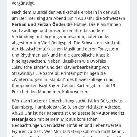
vergünstigt.
Nach dem Musical der Musikschule erobern in der Aula
am Berliner Ring am Abend um 19.30 Uhr die Schwestern
Ferhan und Ferzan Önder
die Bühne. Die Pianistinnen
sind Zwillinge und präsentieren ihre besondere
Verbindung mit ihrem gemeinsamen, aufeinander
abgestimmten Vierhändigspiel. Die Schwestern sind mit
der klassischen türkischen Musik und deren Tonsystem
und Rhythmen auf- und in die europäische Klassik
hineingewachsen. Neben Klassikern wie Dvořáks
„Slawische Tänze" und der Klavierbearbeitung von
Strawinskys „Le Sacre du Printemps" bringen sie
„Wintermorgen in Istanbul" des Klavierkollegen und
Komponisten Fazil Say zu Gehör. Karten gibt es ab 19
Euro bei den Monheimer Kulturwerken.
Wer nach lockerer Unterhaltung sucht, ist im Bürgerhaus
Baumberg, Humboldtstraße 8, an der richtigen Adresse.
Ab 20 Uhr ist der Kabarettist und Bestseller-Autor
Moritz
Netenjakob
mit seinem Mix aus komischen
Beobachtungen, verrückten Einfällen und liebenswerten
Figuren zu Gast. Wer Moritz Netenjakob noch nicht kennt,