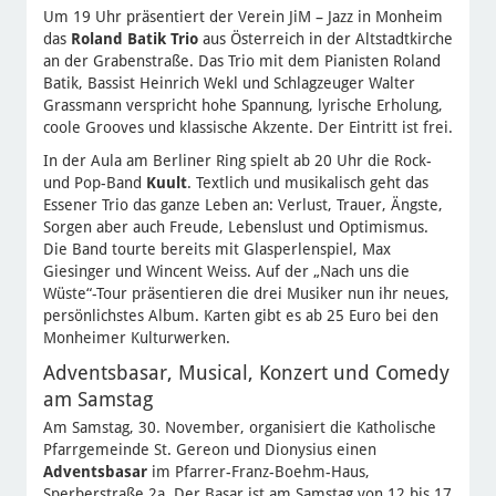
Um 19 Uhr präsentiert der Verein JiM – Jazz in Monheim
das
Roland Batik Trio
aus Österreich in der Altstadtkirche
an der Grabenstraße. Das Trio mit dem Pianisten Roland
Batik, Bassist Heinrich Wekl und Schlagzeuger Walter
Grassmann verspricht hohe Spannung, lyrische Erholung,
coole Grooves und klassische Akzente. Der Eintritt ist frei.
In der Aula am Berliner Ring spielt ab 20 Uhr die Rock-
und Pop-Band
Kuult
. Textlich und musikalisch geht das
Essener Trio das ganze Leben an: Verlust, Trauer, Ängste,
Sorgen aber auch Freude, Lebenslust und Optimismus.
Die Band tourte bereits mit Glasperlenspiel, Max
Giesinger und Wincent Weiss. Auf der „Nach uns die
Wüste“-Tour präsentieren die drei Musiker nun ihr neues,
persönlichstes Album. Karten gibt es ab 25 Euro bei den
Monheimer Kulturwerken.
Adventsbasar, Musical, Konzert und Comedy
am Samstag
Am Samstag, 30. November, organisiert die Katholische
Pfarrgemeinde St. Gereon und Dionysius einen
Adventsbasar
im Pfarrer-Franz-Boehm-Haus,
Sperberstraße 2a. Der Basar ist am Samstag von 12 bis 17