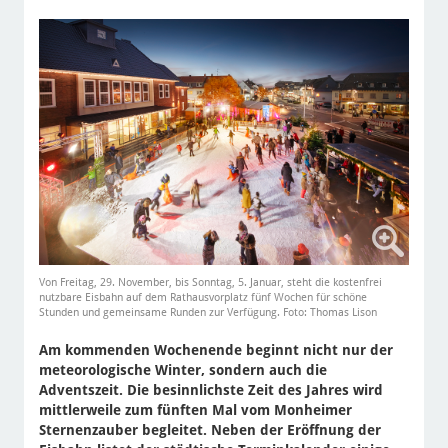
Von Freitag, 29. November, bis Sonntag, 5. Januar, steht die kostenfrei
nutzbare Eisbahn auf dem Rathausvorplatz fünf Wochen für schöne
Stunden und gemeinsame Runden zur Verfügung. Foto: Thomas Lison
Am kommenden Wochenende beginnt nicht nur der
meteorologische Winter, sondern auch die
Adventszeit. Die besinnlichste Zeit des Jahres wird
mittlerweile zum fünften Mal vom Monheimer
Sternenzauber begleitet. Neben der Eröffnung der