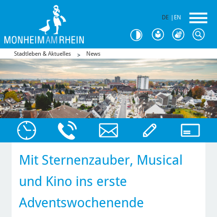
DE
|
EN
Stadtleben & Aktuelles
News
Mit Sternenzauber, Musical
und Kino ins erste
Adventswochenende