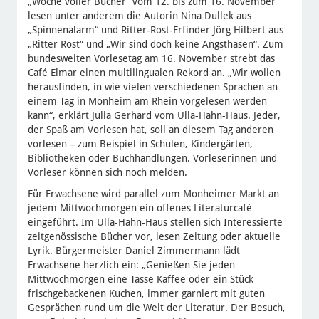
„Woche voller Bücher“ vom 12. bis zum 16. November
lesen unter anderem die Autorin Nina Dullek aus
„Spinnenalarm“ und Ritter-Rost-Erfinder Jörg Hilbert aus
„Ritter Rost“ und „Wir sind doch keine Angsthasen“. Zum
bundesweiten Vorlesetag am 16. November strebt das
Café Elmar einen multilingualen Rekord an. „Wir wollen
herausfinden, in wie vielen verschiedenen Sprachen an
einem Tag in Monheim am Rhein vorgelesen werden
kann“, erklärt Julia Gerhard vom Ulla-Hahn-Haus. Jeder,
der Spaß am Vorlesen hat, soll an diesem Tag anderen
vorlesen – zum Beispiel in Schulen, Kindergärten,
Bibliotheken oder Buchhandlungen. Vorleserinnen und
Vorleser können sich noch melden.
Für Erwachsene wird parallel zum Monheimer Markt an
jedem Mittwochmorgen ein offenes Literaturcafé
eingeführt. Im Ulla-Hahn-Haus stellen sich Interessierte
zeitgenössische Bücher vor, lesen Zeitung oder aktuelle
Lyrik. Bürgermeister Daniel Zimmermann lädt
Erwachsene herzlich ein: „Genießen Sie jeden
Mittwochmorgen eine Tasse Kaffee oder ein Stück
frischgebackenen Kuchen, immer garniert mit guten
Gesprächen rund um die Welt der Literatur. Der Besuch,