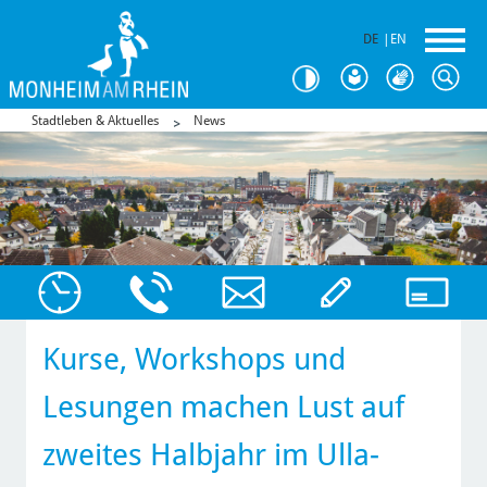
DE
|
EN
Stadtleben & Aktuelles
News
Kurse, Workshops und
Lesungen machen Lust auf
zweites Halbjahr im Ulla-