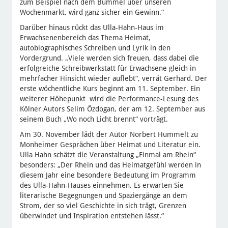
zum Beispiel nach dem Bummel über unseren
Wochenmarkt, wird ganz sicher ein Gewinn.“
Darüber hinaus rückt das Ulla-Hahn-Haus im
Erwachsenenbereich das Thema Heimat,
autobiographisches Schreiben und Lyrik in den
Vordergrund. „Viele werden sich freuen, dass dabei die
erfolgreiche Schreibwerkstatt für Erwachsene gleich in
mehrfacher Hinsicht wieder auflebt“, verrät Gerhard. Der
erste wöchentliche Kurs beginnt am 11. September. Ein
weiterer Höhepunkt wird die Performance-Lesung des
Kölner Autors Selim Özdogan, der am 12. September aus
seinem Buch „Wo noch Licht brennt“ vorträgt.
Am 30. November lädt der Autor Norbert Hummelt zu
Monheimer Gesprächen über Heimat und Literatur ein.
Ulla Hahn schätzt die Veranstaltung „Einmal am Rhein“
besonders: „Der Rhein und das Heimatgefühl werden in
diesem Jahr eine besondere Bedeutung im Programm
des Ulla-Hahn-Hauses einnehmen. Es erwarten Sie
literarische Begegnungen und Spaziergänge an dem
Strom, der so viel Geschichte in sich trägt, Grenzen
überwindet und Inspiration entstehen lässt.“