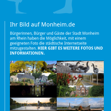
Ihr Bild auf Monheim.de
Bürgerinnen, Bürger und Gäste der Stadt Monheim
am Rhein haben die Möglichkeit, mit einem
geeigneten Foto die städtische Internetseite
mitzugestalten.
HIER GIBT ES WEITERE FOTOS UND
INFORMATIONEN.