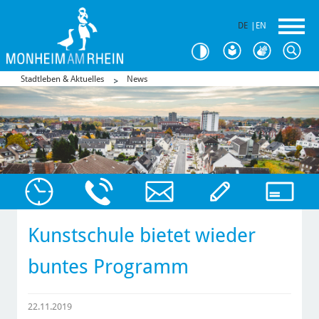
DE
|
EN
Stadtleben & Aktuelles
News
Kunstschule bietet wieder
buntes Programm
22.11.2019