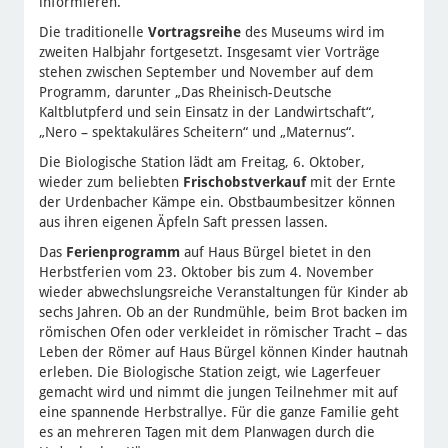
informieren.
Die traditionelle
Vortragsreihe
des Museums wird im
zweiten Halbjahr fortgesetzt. Insgesamt vier Vorträge
stehen zwischen September und November auf dem
Programm, darunter „Das Rheinisch-Deutsche
Kaltblutpferd und sein Einsatz in der Landwirtschaft“,
„Nero – spektakuläres Scheitern“ und „Maternus“.
Die Biologische Station lädt am Freitag, 6. Oktober,
wieder zum beliebten
Frischobstverkauf
mit der Ernte
der Urdenbacher Kämpe ein. Obstbaumbesitzer können
aus ihren eigenen Äpfeln Saft pressen lassen.
Das
Ferienprogramm
auf Haus Bürgel bietet in den
Herbstferien vom 23. Oktober bis zum 4. November
wieder abwechslungsreiche Veranstaltungen für Kinder ab
sechs Jahren. Ob an der Rundmühle, beim Brot backen im
römischen Ofen oder verkleidet in römischer Tracht – das
Leben der Römer auf Haus Bürgel können Kinder hautnah
erleben. Die Biologische Station zeigt, wie Lagerfeuer
gemacht wird und nimmt die jungen Teilnehmer mit auf
eine spannende Herbstrallye. Für die ganze Familie geht
es an mehreren Tagen mit dem Planwagen durch die