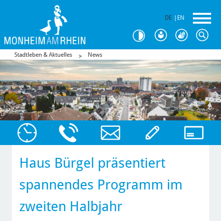
DE
|
EN
Stadtleben & Aktuelles
News
Haus Bürgel präsentiert
spannendes Programm im
zweiten Halbjahr