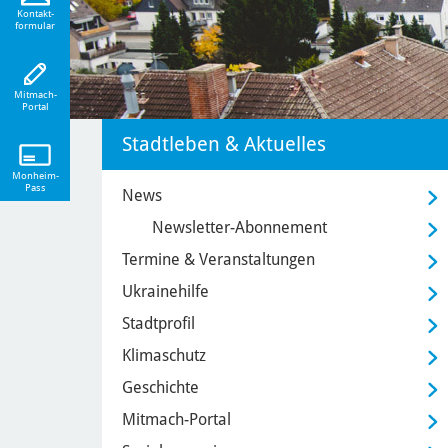
eiten!
Kontakt-
formular
Mitmach-
Portal
Stadtleben & Aktuelles
Monheim-
Pass
News
Newsletter-Abonnement
Termine & Veranstaltungen
Ukrainehilfe
Stadtprofil
Klimaschutz
Geschichte
Mitmach-Portal