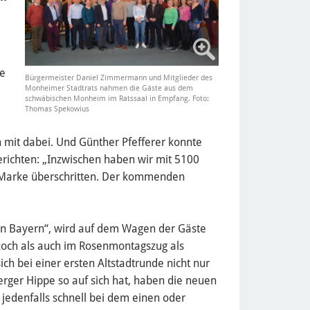
ge
Bürgermeister Daniel Zimmermann und Mitglieder des
Monheimer Stadtrats nahmen die Gäste aus dem
schwäbischen Monheim im Ratssaal in Empfang. Foto:
Thomas Spekowius
 mit dabei. Und Günther Pfefferer konnte
erichten: „Inzwischen haben wir mit 5100
 Marke überschritten. Der kommenden
in Bayern“, wird auf dem Wagen der Gäste
och als auch im Rosenmontagszug als
ch bei einer ersten Altstadtrunde nicht nur
rger Hippe so auf sich hat, haben die neuen
jedenfalls schnell bei dem einen oder