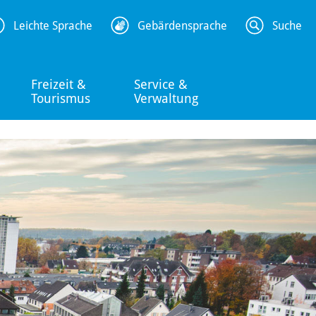
Leichte Sprache
Gebärdensprache
Suche
Freizeit &
Service &
Tourismus
Verwaltung