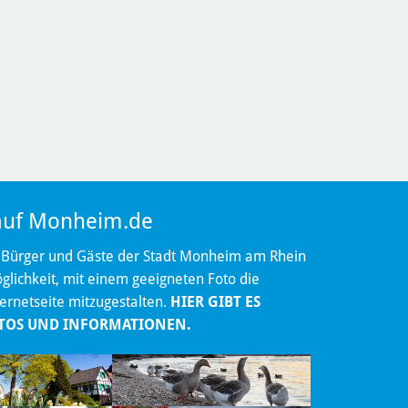
 auf Monheim.de
 Bürger und Gäste der Stadt Monheim am Rhein
lichkeit, mit einem geeigneten Foto die
ternetseite mitzugestalten.
HIER GIBT ES
TOS UND INFORMATIONEN.