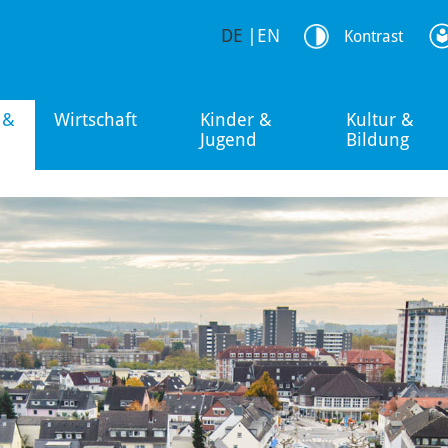
DE
|
EN
Kontrast
 &
Wirtschaft
Kinder &
Kultur &
Jugend
Bildung