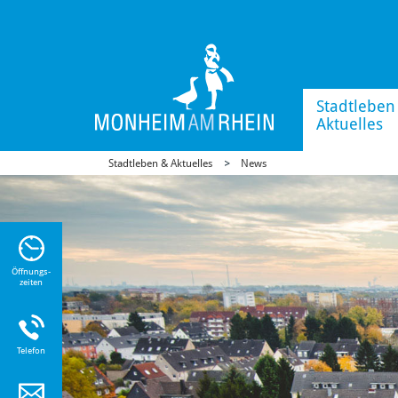
Stadtleben
Aktuelles
Stadtleben & Aktuelles
News
n Sie
n zu
Öffnungs-
zeiten
Telefon