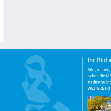
Ihr Bild
Bürgerinnen,
haben die Mög
städtische In
WEITERE FO