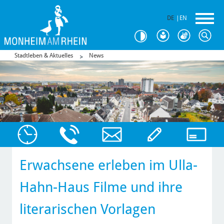
DE
|
EN
Stadtleben & Aktuelles
News
Erwachsene erleben im Ulla-
Hahn-Haus Filme und ihre
literarischen Vorlagen