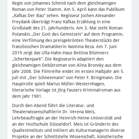
Regie von Johannes Schmid nach dem gleichnamigen
Roman von Peter Stamm. Am 5. April kann das Publikum
„Kafkas Der Bau“ sehen. Regisseur Jochen Alexander
Freydank überträgt Franz Kafkas Erzählung in eine
Großstadt des 21. Jahrhunderts. Am 3. Mai steht Roman
Polanskis „Der Gott des Gemetzels“ auf dem Programm,
eine Verfilmung des preisgekrönten Theaterstücks der
französischen Dramatikerin Yasmina Reza. Am 7. Juni
2019 zeigt das Ulla-Hahn-Haus Bettina Blümners
„Scherbenpark“. Die Regisseurin adaptiert den
gleichnamigen Debütroman von Alina Bronsky aus dem
Jahr 2008. Die Filmreihe endet im ersten Halbjahr am 5.
Juli mit „Der Schneemann“ von Peter F. Bringmann. Die
Hauptrolle spielt Marius Müller-Westernhagen,
literarische Vorlage ist Jörg Fausers Kriminalroman aus
dem Jahr 1981.
Durch den Abend führt die Literatur- und
Theaterwissenschaftlerin Dr. Verena Meis,
Lehrbeauftragte an der Heinrich-Heine-Universität und
an der Hochschule Düsseldorf. Meis ist Gründerin des
Qualleninstituts und initiiert als Kulturmanagerin diverse
Projekte an der Schnittstelle Wissenschaft, künstlerische