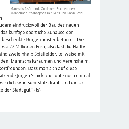
Mannschaftsfoto mit Goldenem Buch vor dem
Monheimer Stadtwappen mit Gans und Gänseliesel.
h
zudem eindrucksvoll der Bau des neuen
das künftige sportliche Zuhause der
 beschenkte Bürgermeister betonte. „Die
twa 22 Millionen Euro, also fast die Hälfte
sind zweieinhalb Spielfelder, teilweise mit
eiden, Mannschaftsräumen und Vereinsheim.
portfreunden. Dass man sich auf diese
itzende Jürgen Schick und lobte noch einmal
irklich sehr, sehr stolz drauf. Und ein so
 der Stadt gut.“ (ts)