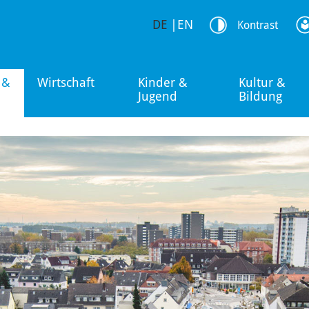
DE
|
EN
Kontrast
 &
Wirtschaft
Kinder &
Kultur &
Jugend
Bildung