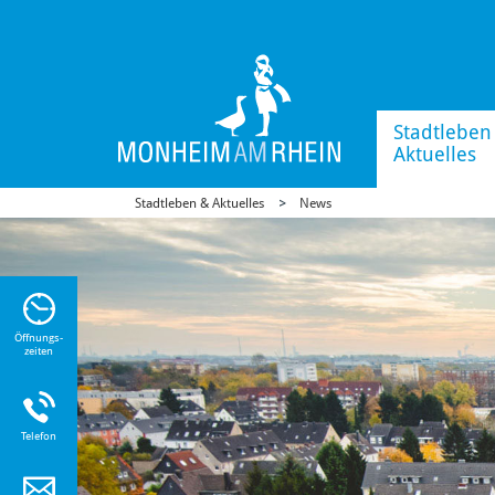
Stadtleben
Aktuelles
Stadtleben & Aktuelles
News
n Sie
n zu
Öffnungs-
zeiten
Telefon