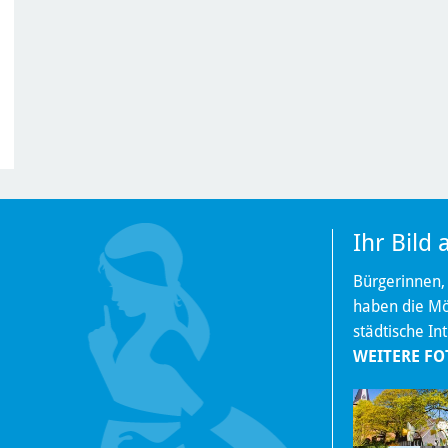
Ihr Bild
Bürgerinnen,
haben die Mög
städtische In
WEITERE FO