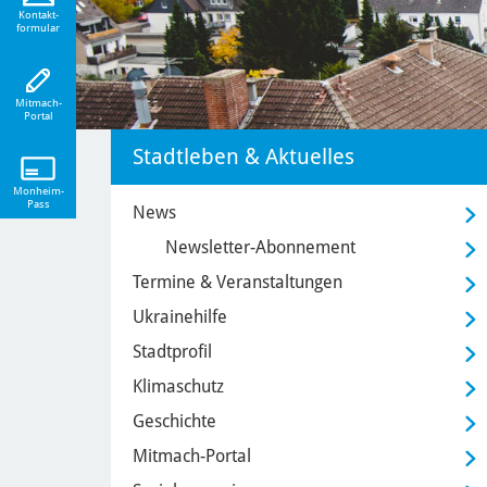
eiten!
Kontakt-
formular
Mitmach-
Portal
Stadtleben & Aktuelles
Monheim-
Pass
News
Newsletter-Abonnement
Termine & Veranstaltungen
Ukrainehilfe
Stadtprofil
Klimaschutz
Geschichte
Mitmach-Portal