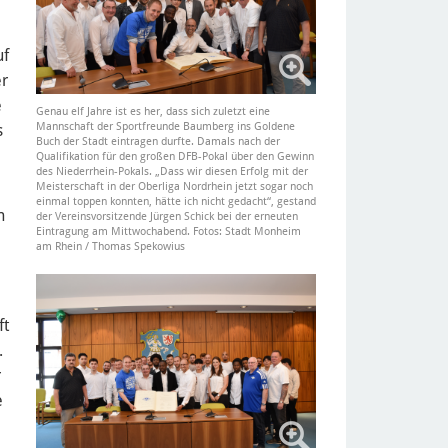
uf
er
e
Genau elf Jahre ist es her, dass sich zuletzt eine
Mannschaft der Sportfreunde Baumberg ins Goldene
s
Buch der Stadt eintragen durfte. Damals nach der
Qualifikation für den großen DFB-Pokal über den Gewinn
des Niederrhein-Pokals. „Dass wir diesen Erfolg mit der
Meisterschaft in der Oberliga Nordrhein jetzt sogar noch
einmal toppen konnten, hätte ich nicht gedacht“, gestand
n
der Vereinsvorsitzende Jürgen Schick bei der erneuten
Eintragung am Mittwochabend. Fotos: Stadt Monheim
am Rhein / Thomas Spekowius
ft
.
r
e