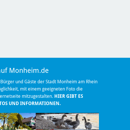
 auf Monheim.de
 Bürger und Gäste der Stadt Monheim am Rhein
lichkeit, mit einem geeigneten Foto die
ternetseite mitzugestalten.
HIER GIBT ES
TOS UND INFORMATIONEN.