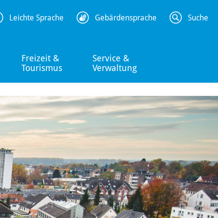
Leichte Sprache
Gebärdensprache
Suche
Freizeit &
Service &
Tourismus
Verwaltung