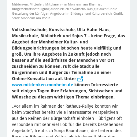
Mitdenken, Mitteilen, Mitplanen – in Monheim am Rhein ist
Bürgerschaftsbeteiligung ausdrücklich erwünscht. Das gilt auch für die
Gestaltung der künftigen Angebote im Bildungs- und Kulturbereich. Grafik:
Stadt Monheim am Rhein
Volkshochschule, Kunstschule, Ulla-Hahn-Haus,
Musikschule, Bibliothek und Sojus 7 – keine Frage, das
Angebot der Monheimer Kultur- und
Bildungseinrichtungen ist schon heute vielfältig und
groß. Um ihre Angebote in Zukunft jedoch noch
besser auf die Bedürfnisse der Menschen vor Ort
zuschneiden zu können, ruft die Stadt alle
Bürgerinnen und Bürger zur Teilnahme an einer
Online-Konsultation auf. Unter
www.mitdenken.monheim.de
können Interessierte
seit einigen Tagen ihre Erfahrungen, Sichtweisen und
Wünsche zu diesem wichtigen Thema einbringen.
„Vor allem im Rahmen der Rathaus-Rallye konnten wir
beim Stadtfest bereits viele interessante Perspektiven
aus den Reihen der Bürgerschaft einholen – übrigens oft
verbunden mit sehr viel Lob für die bereits bestehenden
Angebote“, freut sich Sonja Baumhauer, die Leiterin des
Bereichs Bildung und Kultur, gleich doppelt über den