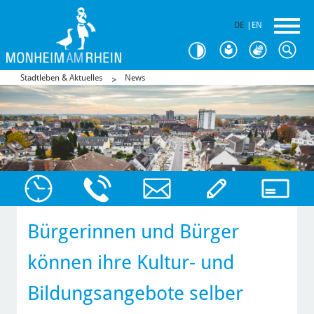
DE
|
EN
Stadtleben & Aktuelles
News
Bürgerinnen und Bürger
können ihre Kultur- und
Bildungsangebote selber