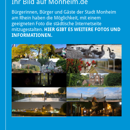
Ihr Bild auf Monheim.de
Bürgerinnen, Bürger und Gäste der Stadt Monheim
am Rhein haben die Möglichkeit, mit einem
geeigneten Foto die städtische Internetseite
mitzugestalten.
HIER GIBT ES WEITERE FOTOS UND
INFORMATIONEN.