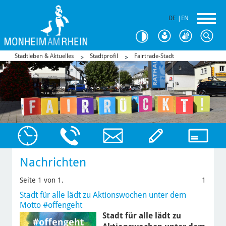
DE
|
EN
Stadtleben & Aktuelles
Stadtprofil
Fairtrade-Stadt
Nachrichten
Seite 1 von 1.
1
Stadt für alle lädt zu Aktionswochen unter dem
Motto #offengeht
Stadt für alle lädt zu