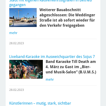
Stadt mit eigenen Radverkehrssignalen in Betrieb
gegangen
Weiterer Bauabschnitt
abgeschlossen: Die Weddinger
Straße ist ab sofort wieder für
den Verkehr freigegeben
mehr
28.02.2023
Liveband-Karaoke im Ausweichquartier des Sojus 7
Band Karaoke Till Death am
4. März zu Gast im „Bier-
und Musik-Salon“ (B.U.M.S.)
mehr
28.02.2023
Künstlerinnen – mutig, stark, sichtbar