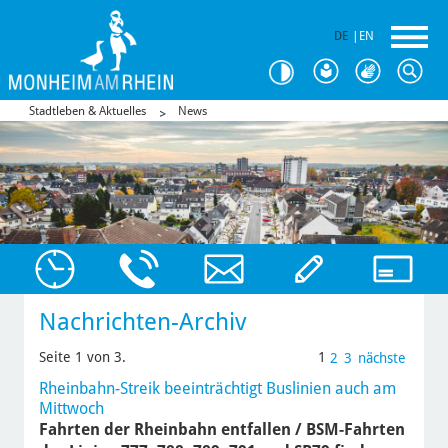
DE
|
EN
Stadtleben & Aktuelles
News
Nachrichten-Archiv
Seite 1 von 3.
1
2
3
nächste
Rheinbahn-Streik beeinträchtigt Buslinien auch am
Mittwoch
Fahrten der Rheinbahn entfallen / BSM-Fahrten