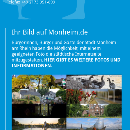
Telefax +49 2173 951-899
Ihr Bild auf Monheim.de
Bürgerinnen, Bürger und Gäste der Stadt Monheim
am Rhein haben die Möglichkeit, mit einem
geeigneten Foto die städtische Internetseite
mitzugestalten.
HIER GIBT ES WEITERE FOTOS UND
INFORMATIONEN.