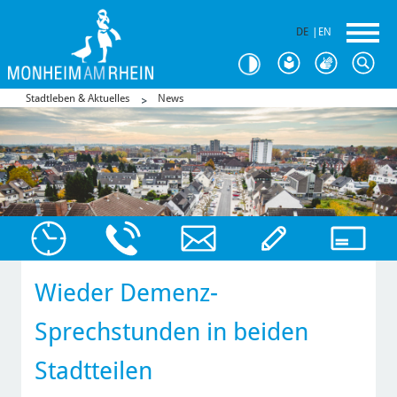
DE
|
EN
Stadtleben & Aktuelles
News
Wieder Demenz-
Sprechstunden in beiden
Stadtteilen